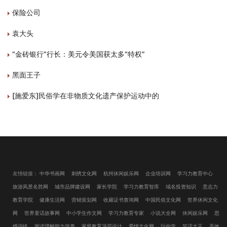
保险公司
袁大头
“金砖银行”行长：美元令美国获太多“特权”
黑面王子
[施爱东]民俗学在非物质文化遗产保护运动中的
友情链接：
中华书画网
刺绣文化网
杭州休闲娱乐网
企业培训网
学习力教育中心
旅游风景名胜网
城市品牌建设网
家长学院
学习力教育智库
域名投资知识
意志力
教育学院
健康生活网
营销策划网
收藏证书查询网
中国民俗文化网
世界休闲文化
网
世界童话故事网
中小学生作文网
学习力教育专家
小说大全网
休闲娱乐网
思
维训练
阅读理解能力培养
家庭教育顶层设计
爱情文化网
玩中学
笑话大王
高效