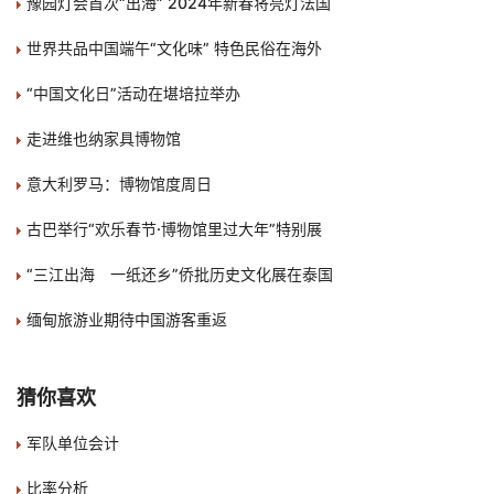
豫园灯会首次“出海” 2024年新春将亮灯法国
世界共品中国端午“文化味” 特色民俗在海外
“中国文化日”活动在堪培拉举办
走进维也纳家具博物馆
意大利罗马：博物馆度周日
古巴举行“欢乐春节·博物馆里过大年”特别展
“三江出海 一纸还乡”侨批历史文化展在泰国
缅甸旅游业期待中国游客重返
猜你喜欢
军队单位会计
比率分析