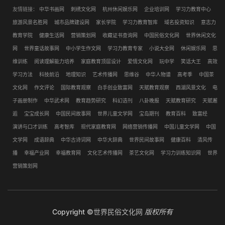
友情链接：
中华书画网
刺绣文化网
杭州休闲娱乐网
企业培训网
学习力教育中心
旅游风景名胜网
城市品牌建设网
家长学院
学习力教育智库
域名投资知识
意志力
教育学院
健康生活网
营销策划网
收藏证书查询网
中国民俗文化网
世界休闲文化
网
世界童话故事网
中小学生作文网
学习力教育专家
小说大全网
休闲娱乐网
思
维训练
阅读理解能力培养
家庭教育顶层设计
爱情文化网
玩中学
笑话大王
高效
学习方法
科技前沿
地理知识
艺术传播网
思维谷
中华人物谱
高考季
中国茶
文化网
作文评论
国际教育观察
白手创业致富网
天赋教育观察
西湖风景文化
电
子画册制作
中华武术网
教育趋势研究
科幻选刊
八卦晚报
天赋教育研究
天赋邂
逅
宝宝成长网
中国民间故事网
世界儿童文学网
宝岛期刊
教育百科
致富经
演讲与口才训练
高考智库
现代家庭教育网
网络营销传播网
中国儿童文学网
中国
文学网
成语辞典
中华古诗词网
中华大辞典
世界民间故事网
健康百科
清风传
播
幸福产业网
幸福教育网
文化艺术传播网
茶艺文化网
学习力训练知识网
世界
营销策划网
Copyright ©
世界民俗文化网
版权所有