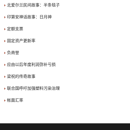
北爱尔兰民间故事：半条毯子
印第安神话故事：日月神
定额支票
固定资产更新率
负商誉
应由以后年度利润弥补亏损
梁祝的传奇故事
联合国呼吁加强塑料污染治理
帐面汇率