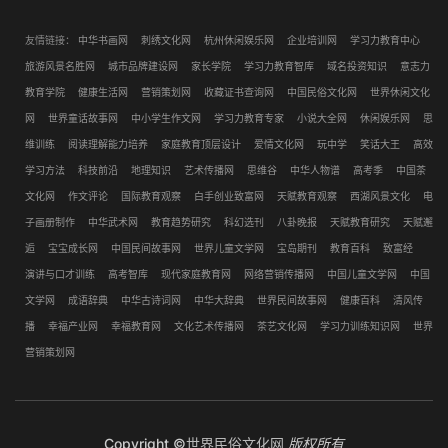
友情链接：
中华书画网
刺绣文化网
杭州休闲娱乐网
企业培训网
学习力教育中心
旅游风景名胜网
城市品牌建设网
家长学院
学习力教育智库
域名投资知识
意志力
教育学院
健康生活网
营销策划网
收藏证书查询网
中国民俗文化网
世界休闲文化
网
世界童话故事网
中小学生作文网
学习力教育专家
小说大全网
休闲娱乐网
思
维训练
阅读理解能力培养
家庭教育顶层设计
爱情文化网
玩中学
笑话大王
高效
学习方法
科技前沿
地理知识
艺术传播网
思维谷
中华人物谱
高考季
中国茶
文化网
作文评论
国际教育观察
白手创业致富网
天赋教育观察
西湖风景文化
电
子画册制作
中华武术网
教育趋势研究
科幻选刊
八卦晚报
天赋教育研究
天赋邂
逅
宝宝成长网
中国民间故事网
世界儿童文学网
宝岛期刊
教育百科
致富经
演讲与口才训练
高考智库
现代家庭教育网
网络营销传播网
中国儿童文学网
中国
文学网
成语辞典
中华古诗词网
中华大辞典
世界民间故事网
健康百科
清风传
播
幸福产业网
幸福教育网
文化艺术传播网
茶艺文化网
学习力训练知识网
世界
营销策划网
Copyright ©
世界民俗文化网
版权所有