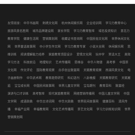
友情链接：
中华书画网
刺绣文化网
杭州休闲娱乐网
企业培训网
学习力教育中心
旅游风景名胜网
城市品牌建设网
家长学院
学习力教育智库
域名投资知识
意志力
教育学院
健康生活网
营销策划网
收藏证书查询网
中国民俗文化网
世界休闲文化
网
世界童话故事网
中小学生作文网
学习力教育专家
小说大全网
休闲娱乐网
思
维训练
阅读理解能力培养
家庭教育顶层设计
爱情文化网
玩中学
笑话大王
高效
学习方法
科技前沿
地理知识
艺术传播网
思维谷
中华人物谱
高考季
中国茶
文化网
作文评论
国际教育观察
白手创业致富网
天赋教育观察
西湖风景文化
电
子画册制作
中华武术网
教育趋势研究
科幻选刊
八卦晚报
天赋教育研究
天赋邂
逅
宝宝成长网
中国民间故事网
世界儿童文学网
宝岛期刊
教育百科
致富经
演讲与口才训练
高考智库
现代家庭教育网
网络营销传播网
中国儿童文学网
中国
文学网
成语辞典
中华古诗词网
中华大辞典
世界民间故事网
健康百科
清风传
播
幸福产业网
幸福教育网
文化艺术传播网
茶艺文化网
学习力训练知识网
世界
营销策划网