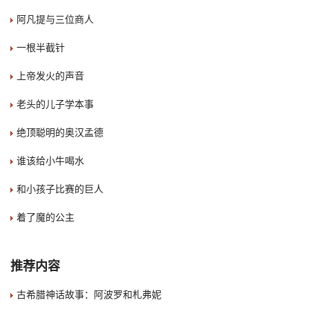
阿凡提与三位商人
一根半截针
上帝发火的声音
老头的儿子学本事
绝顶聪明的奥汉孟德
谁该给小牛喝水
和小孩子比赛的巨人
着了魔的公主
推荐内容
古希腊神话故事：阿波罗和札弗妮