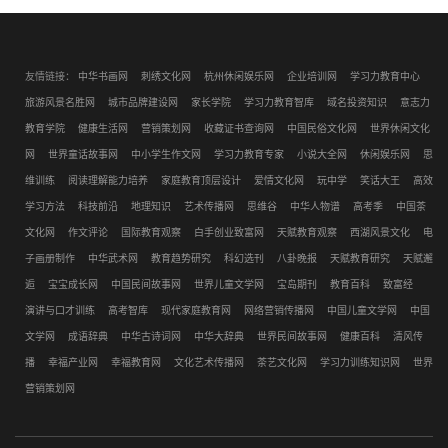
友情链接：
中华书画网
刺绣文化网
杭州休闲娱乐网
企业培训网
学习力教育中心
旅游风景名胜网
城市品牌建设网
家长学院
学习力教育智库
域名投资知识
意志力
教育学院
健康生活网
营销策划网
收藏证书查询网
中国民俗文化网
世界休闲文化
网
世界童话故事网
中小学生作文网
学习力教育专家
小说大全网
休闲娱乐网
思
维训练
阅读理解能力培养
家庭教育顶层设计
爱情文化网
玩中学
笑话大王
高效
学习方法
科技前沿
地理知识
艺术传播网
思维谷
中华人物谱
高考季
中国茶
文化网
作文评论
国际教育观察
白手创业致富网
天赋教育观察
西湖风景文化
电
子画册制作
中华武术网
教育趋势研究
科幻选刊
八卦晚报
天赋教育研究
天赋邂
逅
宝宝成长网
中国民间故事网
世界儿童文学网
宝岛期刊
教育百科
致富经
演讲与口才训练
高考智库
现代家庭教育网
网络营销传播网
中国儿童文学网
中国
文学网
成语辞典
中华古诗词网
中华大辞典
世界民间故事网
健康百科
清风传
播
幸福产业网
幸福教育网
文化艺术传播网
茶艺文化网
学习力训练知识网
世界
营销策划网