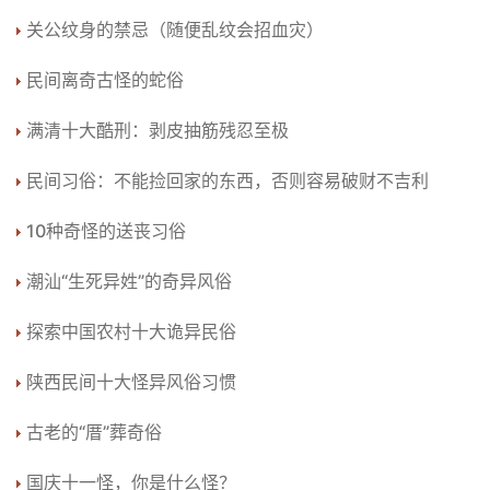
关公纹身的禁忌（随便乱纹会招血灾）
民间离奇古怪的蛇俗
满清十大酷刑：剥皮抽筋残忍至极
民间习俗：不能捡回家的东西，否则容易破财不吉利
10种奇怪的送丧习俗
潮汕“生死异姓”的奇异风俗
探索中国农村十大诡异民俗
陕西民间十大怪异风俗习惯
古老的“厝”葬奇俗
国庆十一怪，你是什么怪？