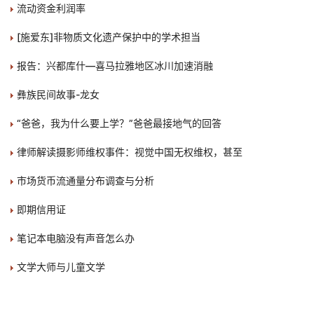
流动资金利润率
[施爱东]非物质文化遗产保护中的学术担当
报告：兴都库什—喜马拉雅地区冰川加速消融
彝族民间故事-龙女
“爸爸，我为什么要上学？”爸爸最接地气的回答
律师解读摄影师维权事件：视觉中国无权维权，甚至
市场货币流通量分布调查与分析
即期信用证
笔记本电脑没有声音怎么办
文学大师与儿童文学