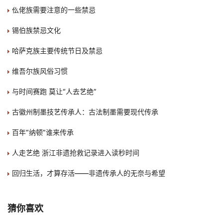
仫佬族需要注意的一些禁忌
锡伯族禁忌文化
哈萨克族主要传统节日及禁忌
维吾尔族风俗习惯
与时间赛跑 莫让“人去艺绝”
古徽州制墨技艺传承人：古法制墨需要现代传承
百年“纳顿”谁来传承
人走艺绝 浙江非遗抢救记录进入读秒时间
回归生活，才算存活——非遗传承人的无奈与希望
猜你喜欢