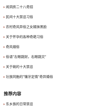
闹洞房二十八奇招
民间十大禁忌习俗
农村奇风异俗之女婿抹黑脸
关于怀孕的各种奇葩习俗
奇风烟俗
俗语“左眼跳财，右眼跳灾”
关于碗的十大禁忌
壮族同胞的“镶牙定情”奇异婚俗
推荐内容
东乡族的日常禁忌