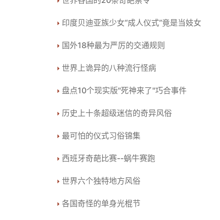
世界各国的20条奇葩禁令
印度贝迪亚族少女“成人仪式”竟是当妓女
国外18种最为严厉的交通规则
世界上诡异的八种流行怪病
盘点10个现实版"死神来了"巧合事件
历史上十条超级迷信的奇异风俗
最可怕的仪式习俗锦集
西班牙奇葩比赛--蜗牛赛跑
世界六个独特地方风俗
各国奇怪的单身光棍节