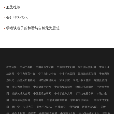
血染杜鵑
会计行为优化
学者谈老子的和谐与自然无为思想
友情链接：
中华书画网
中国珍珠文化网
中国刺绣文化网
杭州休闲娱乐网
中国企业
培训网
学习力教育中心
学习力训练中心
中小学教育网
温泉旅游度假网
千岛湖旅
游风光
旅游风景名胜网
城市品牌建设网
家长学院
学习力教育智库
域名投资知
识
意志力教育学院
中国健康生活网
中国营销策划网
收藏证书查询网
小故事大全
网
幽默笑话大全网
中国童话故事网
中小学生作文网
学习力教育专家
小说大全
网
中国休闲娱乐网
思维训练
阅读理解能力培养
家庭教育顶层设计
中国爱情文化
网
玩中学
笑话大王
高效学习方法
科技前沿
地理知识
股票投资知识
思维
谷
中华人物谱
高考季
中外历史文化网
中国茶文化网
中小学生作文大全
国际教