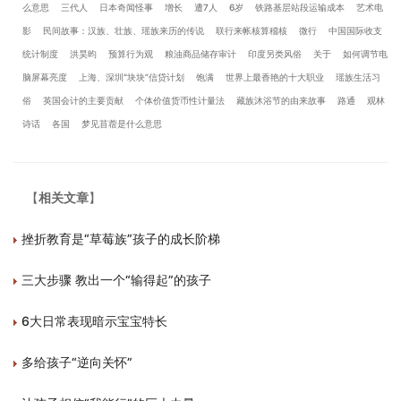
么意思
三代人
日本奇闻怪事
增长
遭7人
6岁
铁路基层站段运输成本
艺术电
影
民间故事：汉族、壮族、瑶族来历的传说
联行来帐核算稽核
微行
中国国际收支
统计制度
洪昊昀
预算行为观
粮油商品储存审计
印度另类风俗
关于
如何调节电
脑屏幕亮度
上海、深圳“块块”信贷计划
饱满
世界上最香艳的十大职业
瑶族生活习
俗
英国会计的主要贡献
个体价值货币性计量法
藏族沐浴节的由来故事
路通
观林
诗话
各国
梦见苜蓿是什么意思
【
相关文章
】
挫折教育是“草莓族”孩子的成长阶梯
三大步骤 教出一个“输得起”的孩子
6大日常表现暗示宝宝特长
多给孩子“逆向关怀”