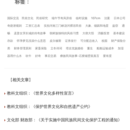
标签：
国际交流
民俗文化
民俗研究
端午节奇风异俗
临时设施
107cm
法案
日本公司
奇葩潜规则
工资汇总表
实拍河南三门峡汤河裸浴民俗
大象、烟囱和地蛋
盗窃
通
畅
孟姜女哭长城的传奇故事
朝鲜族独特的风俗习惯
大彻大悟
消极投资
基本建设
存款
怀孕梦见洗澡什么意思
皮尔修斯
证券发行
可分配总收入
校园
财产保险分
类
财务管理原则
家畜保险
立冬诗词
塔吉克族婚俗
董生
船舶运输成本
加湿
器用什么水
吹牛
好奇
事后交易
彝族民间故事-石窝铺壁留真言
要有度
【
相关文章
】
教科文组织：《世界文化多样性宣言》
教科文组织：《保护世界文化和自然遗产公约》
文化部 财政部：《关于实施中国民族民间文化保护工程的通知》