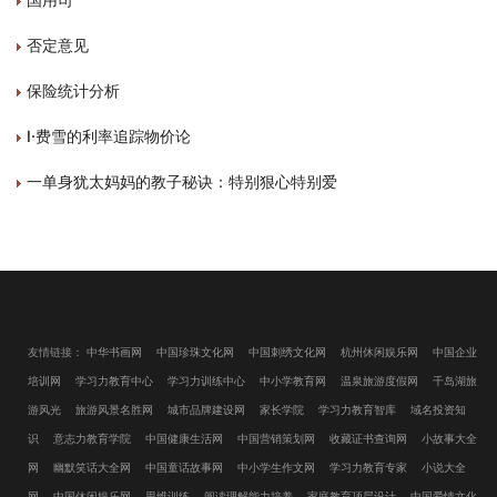
否定意见
保险统计分析
I·费雪的利率追踪物价论
一单身犹太妈妈的教子秘诀：特别狠心特别爱
友情链接：
中华书画网
中国珍珠文化网
中国刺绣文化网
杭州休闲娱乐网
中国企业
培训网
学习力教育中心
学习力训练中心
中小学教育网
温泉旅游度假网
千岛湖旅
游风光
旅游风景名胜网
城市品牌建设网
家长学院
学习力教育智库
域名投资知
识
意志力教育学院
中国健康生活网
中国营销策划网
收藏证书查询网
小故事大全
网
幽默笑话大全网
中国童话故事网
中小学生作文网
学习力教育专家
小说大全
网
中国休闲娱乐网
思维训练
阅读理解能力培养
家庭教育顶层设计
中国爱情文化