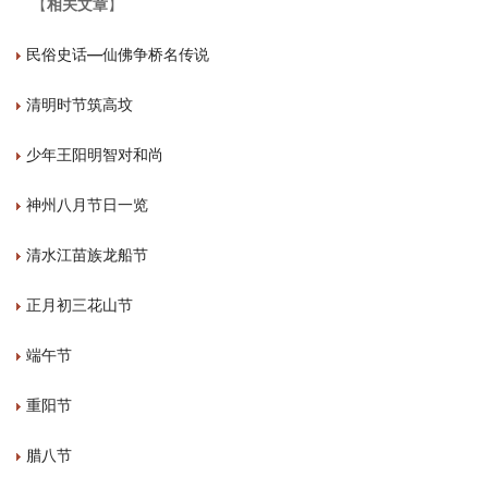
【
相关文章
】
民俗史话—仙佛争桥名传说
清明时节筑高坟
少年王阳明智对和尚
神州八月节日一览
清水江苗族龙船节
正月初三花山节
端午节
重阳节
腊八节