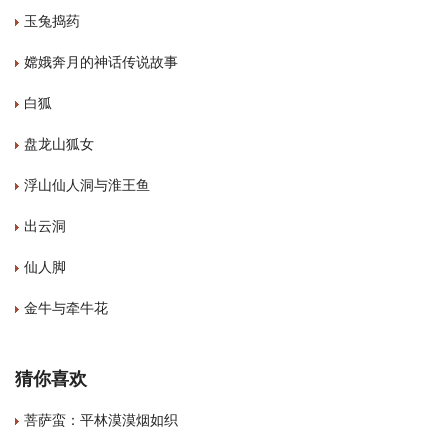
玉兔捣药
嫦娥奔月的神话传说故事
白狐
盘龙山狐女
浮山仙人洞与淮王鱼
出云洞
仙人脚
金牛与牵牛花
猜你喜欢
菩萨蛮：平林漠漠烟如织