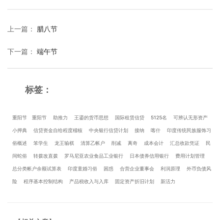
上一篇
：
腊八节
下一篇
：
端午节
标签：
重阳节
重阳节
助推力
王鎏的货币思想
国际租赁信贷
5125名
可辨认无形资产
小押典
信贷资金自给程度稽核
中央银行信贷计划
接纳
喀什
印度传统民族服饰习
俗概述
笨学生
龙王输棋
清算乙帐户
削减
离奇
成本会计
汇总收款凭证
民
间蛇俗
转拨改直拨
罗马尼亚农业食品工业银行
日本债券信用银行
费用计划管理
总分类帐户余额试算表
印度童婚习俗
困惑
合营企业董事会
利润原理
外币负债风
险
程序基本控制结构
产品税收入与入库
固定资产折旧计划
新活力