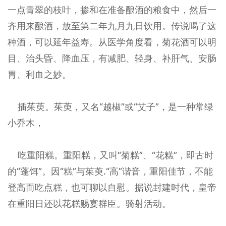
一点青翠的枝叶，掺和在准备酿酒的粮食中，然后一
齐用来酿酒，放至第二年九月九日饮用。传说喝了这
种酒，可以延年益寿。从医学角度看，菊花酒可以明
目、治头昏、降血压，有减肥、轻身、补肝气、安肠
胃、利血之妙。
插茱萸。茱萸，又名“越椒”或“艾子”，是一种常绿
小乔木，
吃重阳糕。重阳糕，又叫“菊糕”、“花糕”，即古时
的“蓬饵”。因“糕”与茱萸.“高”谐音，重阳佳节，不能
登高而吃点糕，也可聊以自慰。据说封建时代，皇帝
在重阳日还以花糕赐宴群臣。骑射活动。