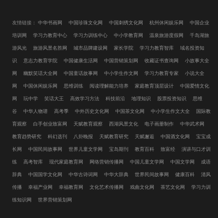
友情链接：
中华书画网
中国珍珠文化网
中国刺绣文化网
杭州休闲娱乐网
中国企业
培训网
学习力教育中心
学习力训练中心
中小学教育网
温泉旅游度假网
千岛湖旅
游风光
旅游风景名胜网
城市品牌建设网
家长学院
学习力教育智库
域名投资知
识
意志力教育学院
中国健康生活网
中国营销策划网
收藏证书查询网
小故事大全
网
幽默笑话大全网
中国童话故事网
中小学生作文网
学习力教育专家
小说大全
网
中国休闲娱乐网
思维训练
阅读理解能力培养
家庭教育顶层设计
中国爱情文化
网
玩中学
笑话大王
高效学习方法
科技前沿
地理知识
股票投资知识
思维
谷
中华人物谱
高考季
中外历史文化网
中国茶文化网
中小学生作文大全
国际教
育观察
白手创业致富网
天赋教育观察
西湖风景文化
电子画册制作
中华武术网
教育趋势研究
科幻选刊
八卦晚报
天赋教育研究
天赋邂逅
中国酒文化网
宝宝成
长网
中国民间故事网
世界儿童文学网
宝岛期刊
教育百科
致富经
演讲与口才训
练
高考智库
现代家庭教育网
网络营销传播网
中国儿童文学网
中国文学网
成语
辞典
中国国学文化网
中华古诗词网
中华大辞典
世界民间故事网
健康百科
清风
传播
幸福产业网
幸福教育网
文化艺术传播网
戏曲文化网
茶艺文化网
学习力训
练知识网
世界营销策划网