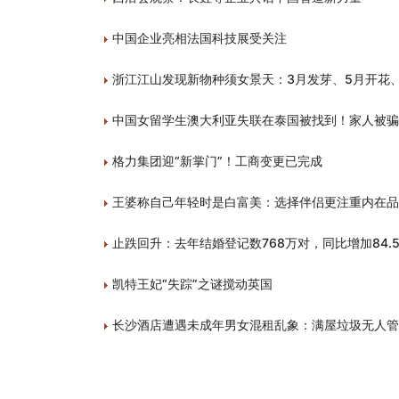
中国企业亮相法国科技展受关注
浙江江山发现新物种须女景天：3月发芽、5月开花
中国女留学生澳大利亚失联在泰国被找到！家人被骗
格力集团迎“新掌门”！工商变更已完成
王婆称自己年轻时是白富美：选择伴侣更注重内在品
止跌回升：去年结婚登记数768万对，同比增加84.
凯特王妃“失踪”之谜搅动英国
长沙酒店遭遇未成年男女混租乱象：满屋垃圾无人管