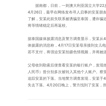
据南都，日前，一则澳大利亚国立大学22
4月26日，最早在网络发布寻人启事的安某朋
了解，安某此前失联系被诱骗至泰国，遭诈骗近
将等情绪稳定后再返校。
据泰国媒体披露消息及警方调查显示，安某从4
体披露的消息称，4月17日安某母亲接到女儿
若不支付，将强迫安某拍摄色情视频，并将她
父母收到勒索后便查看安某的银行账户，发现他
人民币）曾分别多次被转入其他个人账户。察
追踪安某的下落。当地警方调查发现，安某于4
失去下落。4月20日晚上，警方找到了安某，