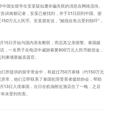
岁中国女留学生安某疑似遭诈骗失联的消息在网络流传。
友告诉南都记者，安某已被找到，并于21日回到中国。据
150万元人民币。安某朋友说，“她现在有点受到惊吓”，
月15日开始与国内亲友断联，而后其父亲报警。泰国媒
电话，一名男子在电话中威胁索要800万元人民币赔偿金，
送到柬埔寨贩卖器官。
们所提供的留学资金中，有超过750万泰铢（约150万元
觉异常，他们立即联系了泰国犯罪受害者援助协会，帮助
月13日入境泰国，次日在机场附近酒店住了一晚，之后
所幸未受到伤害。