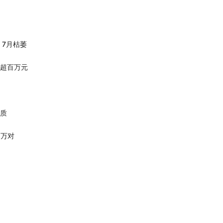
、7月枯萎
超百万元
质
5万对