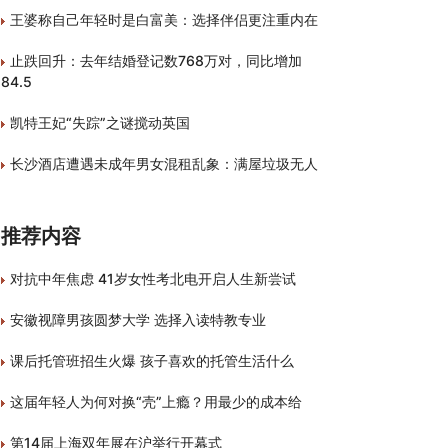
王婆称自己年轻时是白富美：选择伴侣更注重内在
止跌回升：去年结婚登记数768万对，同比增加
84.5
凯特王妃“失踪”之谜搅动英国
长沙酒店遭遇未成年男女混租乱象：满屋垃圾无人
推荐内容
对抗中年焦虑 41岁女性考北电开启人生新尝试
安徽视障男孩圆梦大学 选择入读特教专业
课后托管班招生火爆 孩子喜欢的托管生活什么
这届年轻人为何对换“壳”上瘾？用最少的成本给
第14届上海双年展在沪举行开幕式