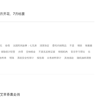
月开花、7月枯萎
元
徐母
法国民间故事：七兄弟
清算协定
委托代销商品
不是
增添
辣酱酱
保险统计职责
办理
交纳税金
不真实反映证据
情报机构
音乐学习理论
往
收料单
明珠
系统安全性审计
报告期
出售材料审计
其他借款
随机抽样调查
艾草香囊走俏