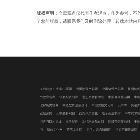
版权声明
：文章观点仅代表作者观点，作为参考，不
了您的版权，请联系我们及时删除处理！转载本站内
友情链接：
中华书画网
中国珍珠文化网
中国刺绣文化网
杭州休
力教育智库
域名投资知识
意志力教育学院
中国健康生活网
中
理解能力培养
家庭教育顶层设计
中国爱情文化网
玩中学
笑话
业致富网
天赋教育观察
西湖风景文化
电子画册制作
中华武术
演讲与口才训练
高考智库
现代家庭教育网
网络营销传播网
中
网
戏曲文化网
茶艺文化网
学习力训练知识网
世界营销策划网