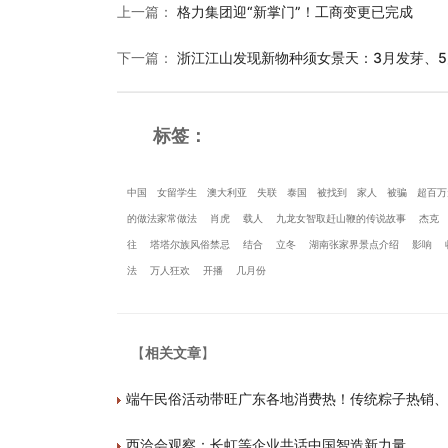
上一篇
：
格力集团迎“新掌门”！工商变更已完成
下一篇
：
浙江江山发现新物种须女景天：3月发芽、5
标签：
中国
女留学生
澳大利亚
失联
泰国
被找到
家人
被骗
超百万
的做法家常做法
肖虎
载人
九龙女智取赶山鞭的传说故事
杰克
往
塔塔尔族风俗禁忌
结合
立冬
湖南张家界景点介绍
影响
法
万人狂欢
开播
几月份
【
相关文章
】
端午民俗活动带旺广东各地消费热！传统粽子热销、
西洽会观察：长虹等企业共话中国智造新力量