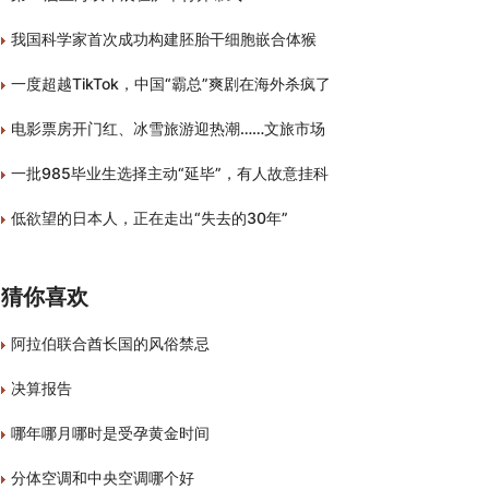
我国科学家首次成功构建胚胎干细胞嵌合体猴
一度超越TikTok，中国“霸总”爽剧在海外杀疯了
电影票房开门红、冰雪旅游迎热潮……文旅市场
一批985毕业生选择主动“延毕”，有人故意挂科
低欲望的日本人，正在走出“失去的30年”
猜你喜欢
阿拉伯联合酋长国的风俗禁忌
决算报告
哪年哪月哪时是受孕黄金时间
分体空调和中央空调哪个好