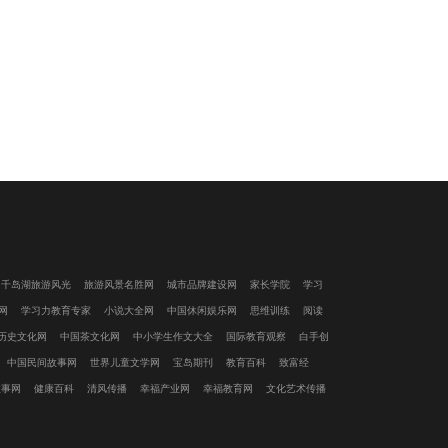
千岛湖旅游风光
旅游风景名胜网
城市品牌建设网
家长学院
学习
网
学习力教育专家
小说大全网
中国休闲娱乐网
思维训练
阅读
历史文化网
中国茶文化网
中小学生作文大全
国际教育观察
白手创
中国民间故事网
世界儿童文学网
宝岛期刊
教育百科
致富经
故事网
健康百科
清风传播
幸福产业网
幸福教育网
文化艺术传播