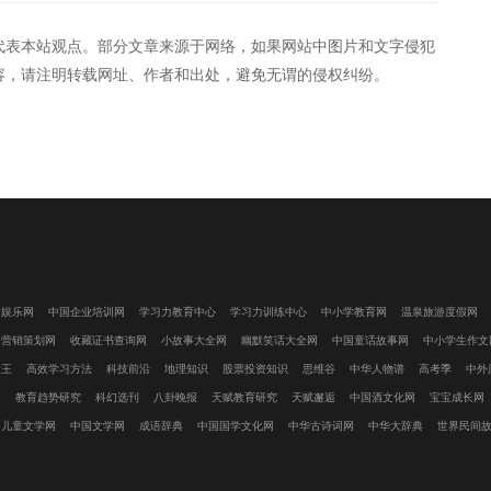
代表本站观点。部分文章来源于网络，如果网站中图片和文字侵犯
容，请注明转载网址、作者和出处，避免无谓的侵权纠纷。
闲娱乐网
中国企业培训网
学习力教育中心
学习力训练中心
中小学教育网
温泉旅游度假网
国营销策划网
收藏证书查询网
小故事大全网
幽默笑话大全网
中国童话故事网
中小学生作文
大王
高效学习方法
科技前沿
地理知识
股票投资知识
思维谷
中华人物谱
高考季
中外
网
教育趋势研究
科幻选刊
八卦晚报
天赋教育研究
天赋邂逅
中国酒文化网
宝宝成长网
国儿童文学网
中国文学网
成语辞典
中国国学文化网
中华古诗词网
中华大辞典
世界民间