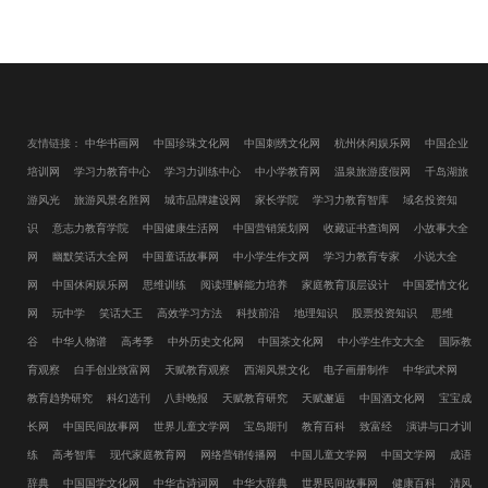
友情链接：
中华书画网
中国珍珠文化网
中国刺绣文化网
杭州休闲娱乐网
中国企业
培训网
学习力教育中心
学习力训练中心
中小学教育网
温泉旅游度假网
千岛湖旅
游风光
旅游风景名胜网
城市品牌建设网
家长学院
学习力教育智库
域名投资知
识
意志力教育学院
中国健康生活网
中国营销策划网
收藏证书查询网
小故事大全
网
幽默笑话大全网
中国童话故事网
中小学生作文网
学习力教育专家
小说大全
网
中国休闲娱乐网
思维训练
阅读理解能力培养
家庭教育顶层设计
中国爱情文化
网
玩中学
笑话大王
高效学习方法
科技前沿
地理知识
股票投资知识
思维
谷
中华人物谱
高考季
中外历史文化网
中国茶文化网
中小学生作文大全
国际教
育观察
白手创业致富网
天赋教育观察
西湖风景文化
电子画册制作
中华武术网
教育趋势研究
科幻选刊
八卦晚报
天赋教育研究
天赋邂逅
中国酒文化网
宝宝成
长网
中国民间故事网
世界儿童文学网
宝岛期刊
教育百科
致富经
演讲与口才训
练
高考智库
现代家庭教育网
网络营销传播网
中国儿童文学网
中国文学网
成语
辞典
中国国学文化网
中华古诗词网
中华大辞典
世界民间故事网
健康百科
清风