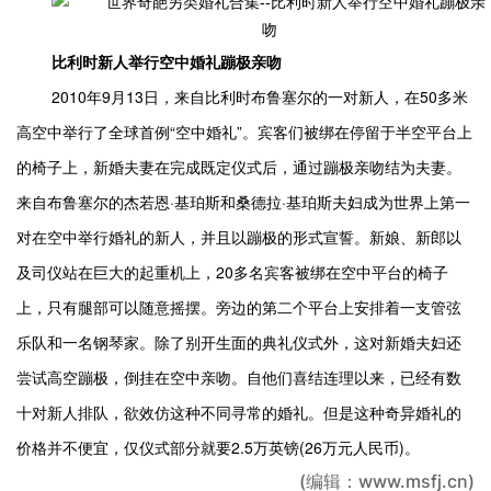
比利时新人举行空中婚礼蹦极亲吻
2010年9月13日，来自比利时布鲁塞尔的一对新人，在50多米
高空中举行了全球首例“空中婚礼”。宾客们被绑在停留于半空平台上
的椅子上，新婚夫妻在完成既定仪式后，通过蹦极亲吻结为夫妻。
来自布鲁塞尔的杰若恩·基珀斯和桑德拉·基珀斯夫妇成为世界上第一
对在空中举行婚礼的新人，并且以蹦极的形式宣誓。新娘、新郎以
及司仪站在巨大的起重机上，20多名宾客被绑在空中平台的椅子
上，只有腿部可以随意摇摆。旁边的第二个平台上安排着一支管弦
乐队和一名钢琴家。除了别开生面的典礼仪式外，这对新婚夫妇还
尝试高空蹦极，倒挂在空中亲吻。自他们喜结连理以来，已经有数
十对新人排队，欲效仿这种不同寻常的婚礼。但是这种奇异婚礼的
价格并不便宜，仅仪式部分就要2.5万英镑(26万元人民币)。
(编辑：www.msfj.cn)