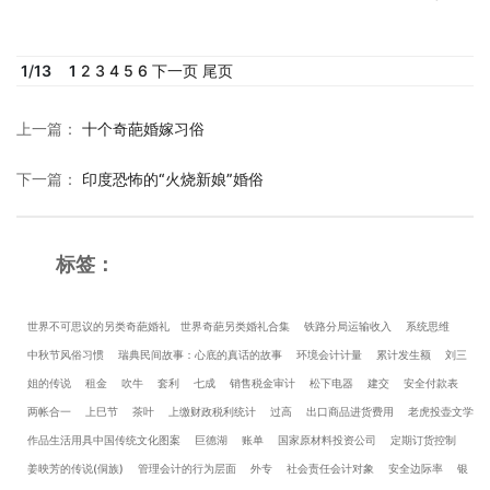
1
/
13
1
2
3
4
5
6
下一页
尾页
上一篇
：
十个奇葩婚嫁习俗
下一篇
：
印度恐怖的“火烧新娘”婚俗
标签：
世界不可思议的另类奇葩婚礼
世界奇葩另类婚礼合集
铁路分局运输收入
系统思维
中秋节风俗习惯
瑞典民间故事：心底的真话的故事
环境会计计量
累计发生额
刘三
姐的传说
租金
吹牛
套利
七成
销售税金审计
松下电器
建交
安全付款表
两帐合一
上巳节
茶叶
上缴财政税利统计
过高
出口商品进货费用
老虎投壶文学
作品生活用具中国传统文化图案
巨德湖
账单
国家原材料投资公司
定期订货控制
姜映芳的传说(侗族)
管理会计的行为层面
外专
社会责任会计对象
安全边际率
银