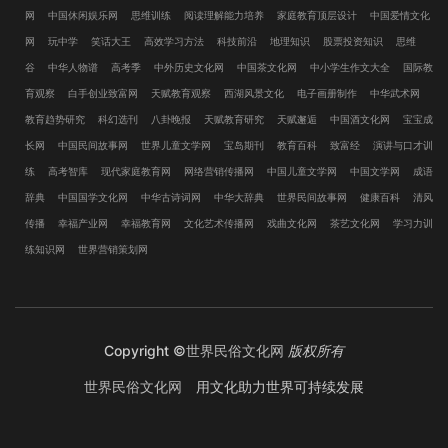
网
中国休闲娱乐网
思维训练
阅读理解能力培养
家庭教育顶层设计
中国爱情文化
网
玩中学
笑话大王
高效学习方法
科技前沿
地理知识
股票投资知识
思维
谷
中华人物谱
高考季
中外历史文化网
中国茶文化网
中小学生作文大全
国际教
育观察
白手创业致富网
天赋教育观察
西湖风景文化
电子画册制作
中华武术网
教育趋势研究
科幻选刊
八卦晚报
天赋教育研究
天赋邂逅
中国酒文化网
宝宝成
长网
中国民间故事网
世界儿童文学网
宝岛期刊
教育百科
致富经
演讲与口才训
练
高考智库
现代家庭教育网
网络营销传播网
中国儿童文学网
中国文学网
成语
辞典
中国国学文化网
中华古诗词网
中华大辞典
世界民间故事网
健康百科
清风
传播
幸福产业网
幸福教育网
文化艺术传播网
戏曲文化网
茶艺文化网
学习力训
练知识网
世界营销策划网
Copyright ©
世界民俗文化网
版权所有
世界民俗文化网
用文化助力世界可持续发展