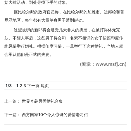
始大肆活动，到处寻找下手的对象。
据比哈尔邦的政府官员称，在比哈尔邦的加雅市、达邦哈和普
尼亚地区，每年都有大量单身男子遭到绑架。
这些被绑的新郎将会遭受几天非人的折磨，在被打得体无完
肤、不醒人事后，这些男子将会和一名素不相识的女子按照印度传
统风俗举行婚礼。根据印度习俗，一旦举行了这种婚礼，当地人就
会承认他们是正式的夫妻。
(编辑：www.msfj.cn)
1
/
3
1
2
3
下一页
尾页
上一篇
：
世界奇葩另类婚礼合集
下一篇
：
西方国家10个令人惊讶的爱情老习俗