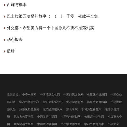
西施与檇李
巴士拉银匠哈桑的故事（一）《一千零一夜故事全集
外交部：希望美方将一个中国原则不折不扣落到实
动态报表
质肆
友情链接：
中华书画网
中国珍珠文化网
中国刺绣文化网
杭州休闲娱乐网
中国企业
培训网
学习力教育中心
学习力训练中心
中小学教育网
温泉旅游度假网
千岛湖旅
游风光
旅游风景名胜网
城市品牌建设网
家长学院
学习力教育智库
域名投资知
识
意志力教育学院
中国健康生活网
中国营销策划网
收藏证书查询网
小故事大全
网
幽默笑话大全网
中国童话故事网
中小学生作文网
学习力教育专家
小说大全