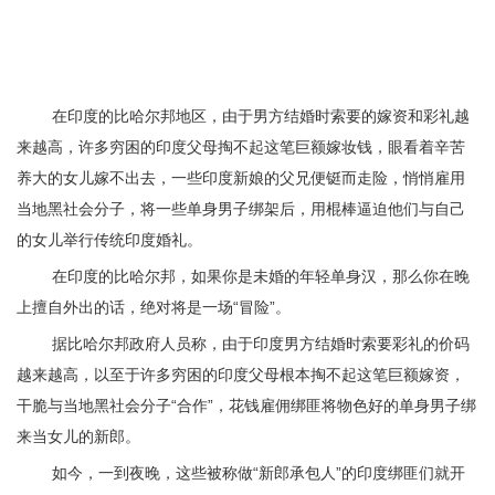
在印度的比哈尔邦地区，由于男方结婚时索要的嫁资和彩礼越
来越高，许多穷困的印度父母掏不起这笔巨额嫁妆钱，眼看着辛苦
养大的女儿嫁不出去，一些印度新娘的父兄便铤而走险，悄悄雇用
当地黑社会分子，将一些单身男子绑架后，用棍棒逼迫他们与自己
的女儿举行传统印度婚礼。
在印度的比哈尔邦，如果你是未婚的年轻单身汉，那么你在晚
上擅自外出的话，绝对将是一场“冒险”。
据比哈尔邦政府人员称，由于印度男方结婚时索要彩礼的价码
越来越高，以至于许多穷困的印度父母根本掏不起这笔巨额嫁资，
干脆与当地黑社会分子“合作”，花钱雇佣绑匪将物色好的单身男子绑
来当女儿的新郎。
如今，一到夜晚，这些被称做“新郎承包人”的印度绑匪们就开