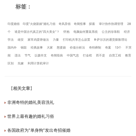
标签：
印度婚俗
印度“火烧新娘”婚礼习俗
奇风异俗
奇闻怪事
探索
审计协作协调管理
28
个
谁是中国古代真正的“四大美女”？
怀抱
电脑如何重装系统
公主的珍珠鞋
经济
学法
雄安
家常鸡蛋饼做法
力量
打印机共享怎么设置
R·萨尔沃的通货膨胀理论
国内外
铜鼓
经典故事
大家
憨婆娘
价值分析法
奇特葬制
奇案
13个
不哭
闹
违法
节气
以拨作支
奇闻怪病
中国气息
打金棺
而不是
自营工程
教育
区别
先嫁
利用计算机审计
【
相关文章
】
非洲奇特的婚礼美容洗礼
世界上最有趣的婚礼习俗
各国政府为“单身狗”发出奇招催婚