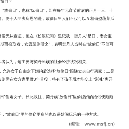
放偷日？
“放偷日”，也称“纵偷日”，即在每年元宵节前后的正月十三、十
偷。更令人匪夷所思的是，放偷日里人们不仅可以互相偷盗蔬菜瓜
婚俗无从查证，但在《松漠纪闻》里记载，契丹人“是日，妻女宝
期而窃取者，女愿留则听之”，表明契丹人当时在“放偷日”不但可
。
史学者认为，这主要与契丹民族的社会经济状况相关。
，允许女子自由定下婚约后选择“放偷日”跟随丈夫自行离家；二是
则需在女方家里做3年苦役，待有了孩子后才能交上 “彩礼”离开
日”偷走女子。长此以往，契丹族“放偷日”里偷媳妇的婚俗便渐渐
子，“放偷日”里的偷窃更多的也仅是嬉闹玩乐的一种方式。
(编辑：www.msfj.cn)