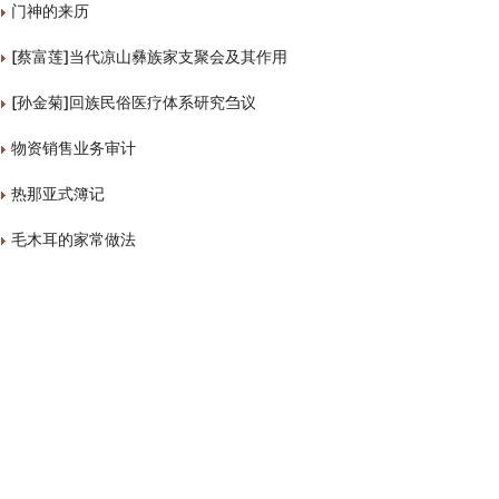
门神的来历
[蔡富莲]当代凉山彝族家支聚会及其作用
[孙金菊]回族民俗医疗体系研究刍议
物资销售业务审计
热那亚式簿记
毛木耳的家常做法