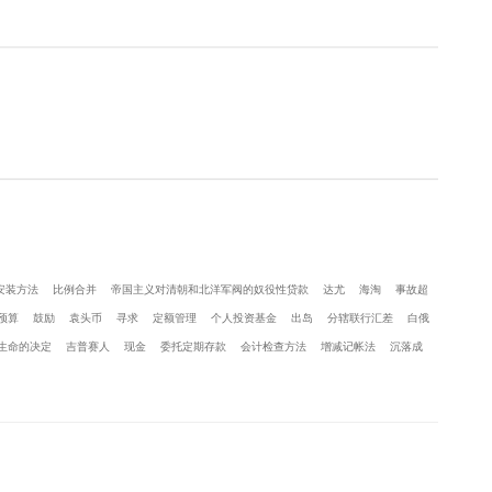
安装方法
比例合并
帝国主义对清朝和北洋军阀的奴役性贷款
达尤
海淘
事故超
预算
鼓励
袁头币
寻求
定额管理
个人投资基金
出岛
分辖联行汇差
白俄
生命的决定
吉普赛人
现金
委托定期存款
会计检查方法
增减记帐法
沉落成