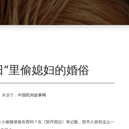
日”里偷媳妇的婚俗
 来源于：
中国民间故事网
是让小偷随便偷东西吗？在《契丹国志》有记载，契丹人就有这么一