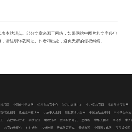
代表本站观点。部分文章来源于网络，如果网站中图片和文字侵犯
容，请注明转载网址、作者和出处，避免无谓的侵权纠纷。
闲娱乐网
中国企业培训网
学习力教育中心
学习力训练中心
中小学教育网
温泉旅游度假网
国营销策划网
收藏证书查询网
小故事大全网
幽默笑话大全网
中国童话故事网
中小学生作文
大王
高效学习方法
科技前沿
地理知识
股票投资知识
思维谷
中华人物谱
高考季
中外
网
教育趋势研究
科幻选刊
八卦晚报
天赋教育研究
天赋邂逅
中国酒文化网
宝宝成长网