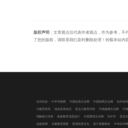
版权声明
：文章观点仅代表作者观点，作为参考，不
了您的版权，请联系我们及时删除处理！转载本站内
友情链接：
中华书画网
中国珍珠文化网
中国刺绣文化网
杭州休
力教育智库
域名投资知识
意志力教育学院
中国健康生活网
中
理解能力培养
家庭教育顶层设计
中国爱情文化网
玩中学
笑话
业致富网
天赋教育观察
西湖风景文化
电子画册制作
中华武术