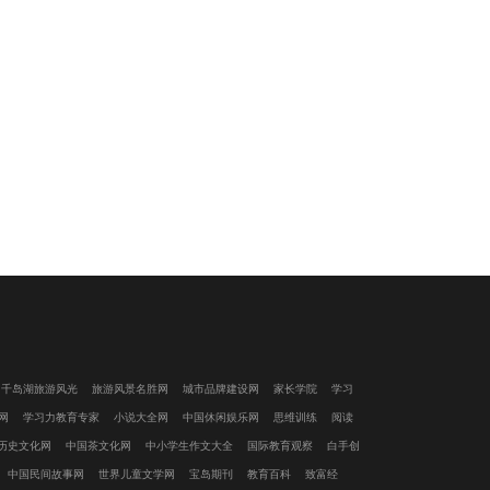
千岛湖旅游风光
旅游风景名胜网
城市品牌建设网
家长学院
学习
网
学习力教育专家
小说大全网
中国休闲娱乐网
思维训练
阅读
历史文化网
中国茶文化网
中小学生作文大全
国际教育观察
白手创
中国民间故事网
世界儿童文学网
宝岛期刊
教育百科
致富经