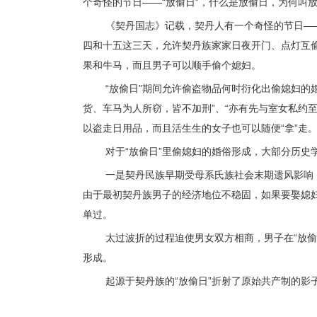
个奇怪的节日——“放偷日”，什么是放偷日，为何叫
《契丹国志》记载，契丹人有一个奇怪的节日——
四和十五这三天，允许契丹族家家日夜开门、点灯互
果和牛马，而且男子可以顺手偷个媳妇。
“放偷日”期间允许偷盗物品何时衍化出偷媳妇的
货、车马为人所窃，皆不加刑”、“亦有先与室女私约至
以盗走日用品，而且活生生的女子也可以随便“拿”走
对于“放偷日”里偷媳妇的婚俗形成，大部分历
一是契丹民族早期受母系氏族社会末期遗风影响
由于最初契丹族男子的经济地位不稳固，如果要娶媳妇
单过。
太过波折的过程迫使男女双方相商，男子在“放偷
形成。
起源于契丹族的“放偷日”折射了原始共产制的影