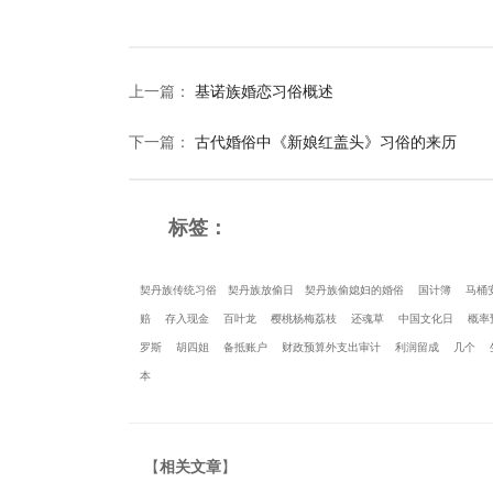
上一篇
：
基诺族婚恋习俗概述
下一篇
：
古代婚俗中《新娘红盖头》习俗的来历
标签：
契丹族传统习俗
契丹族放偷日
契丹族偷媳妇的婚俗
国计簿
马桶
赔
存入现金
百叶龙
樱桃杨梅荔枝
还魂草
中国文化日
概率
罗斯
胡四姐
备抵账户
财政预算外支出审计
利润留成
几个
本
【
相关文章
】