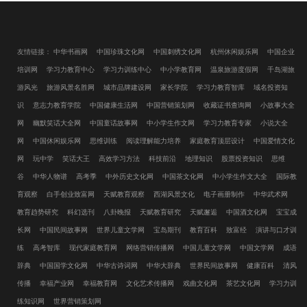
友情链接：
中华书画网
中国珍珠文化网
中国刺绣文化网
杭州休闲娱乐网
中国企业
培训网
学习力教育中心
学习力训练中心
中小学教育网
温泉旅游度假网
千岛湖旅
游风光
旅游风景名胜网
城市品牌建设网
家长学院
学习力教育智库
域名投资知
识
意志力教育学院
中国健康生活网
中国营销策划网
收藏证书查询网
小故事大全
网
幽默笑话大全网
中国童话故事网
中小学生作文网
学习力教育专家
小说大全
网
中国休闲娱乐网
思维训练
阅读理解能力培养
家庭教育顶层设计
中国爱情文化
网
玩中学
笑话大王
高效学习方法
科技前沿
地理知识
股票投资知识
思维
谷
中华人物谱
高考季
中外历史文化网
中国茶文化网
中小学生作文大全
国际教
育观察
白手创业致富网
天赋教育观察
西湖风景文化
电子画册制作
中华武术网
教育趋势研究
科幻选刊
八卦晚报
天赋教育研究
天赋邂逅
中国酒文化网
宝宝成
长网
中国民间故事网
世界儿童文学网
宝岛期刊
教育百科
致富经
演讲与口才训
练
高考智库
现代家庭教育网
网络营销传播网
中国儿童文学网
中国文学网
成语
辞典
中国国学文化网
中华古诗词网
中华大辞典
世界民间故事网
健康百科
清风
传播
幸福产业网
幸福教育网
文化艺术传播网
戏曲文化网
茶艺文化网
学习力训
练知识网
世界营销策划网