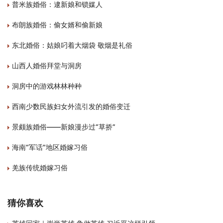
普米族婚俗：逮新娘和锁媒人
布朗族婚俗：偷女婿和偷新娘
东北婚俗：姑娘叼着大烟袋 敬烟是礼俗
山西人婚俗拜堂与洞房
洞房中的游戏林林种种
西南少数民族妇女外流引发的婚俗变迁
景颇族婚俗——新娘漫步过“草挢”
海南“军话”地区婚嫁习俗
羌族传统婚嫁习俗
猜你喜欢