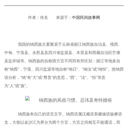
作者：佚名 来源于：
中国民间故事网
我国的纳西族主要聚居于云南省丽江纳西族自治县、维西、
中甸、宁蒗县、永胜县及四川省盐源县、木里县和西藏自治区芒康
县盐井镇等。纳西族的自称因方言不同而有所区别：丽江等地多自
称“纳西”，宁蒗、四川盐源等地自称“纳日”、“纳汝”或“纳恒”。按纳西
语分析，“纳”有“大”或“尊贵”的意思，“西”、“汝”、“恒”等意
为“人”或“族”。
纳西族有自己的语言文字。纳西语属汉藏语系藏缅语族彝语
支，大致以金沙江为界分为两个方言，方言之间相互不能通话，而