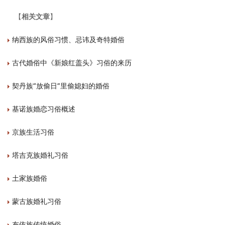
【
相关文章
】
纳西族的风俗习惯、忌讳及奇特婚俗
古代婚俗中《新娘红盖头》习俗的来历
契丹族“放偷日”里偷媳妇的婚俗
基诺族婚恋习俗概述
京族生活习俗
塔吉克族婚礼习俗
土家族婚俗
蒙古族婚礼习俗
布依族传统婚俗