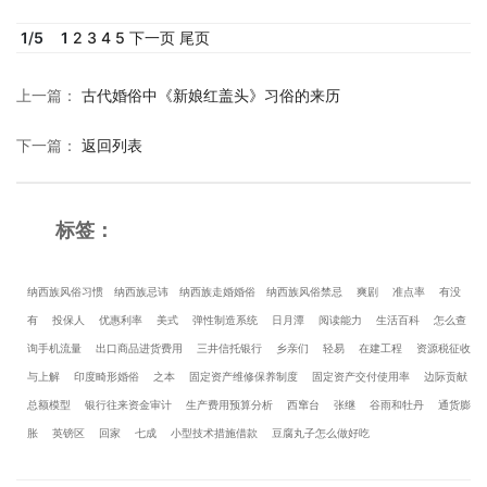
1
/
5
1
2
3
4
5
下一页
尾页
上一篇
：
古代婚俗中《新娘红盖头》习俗的来历
下一篇
：
返回列表
标签：
纳西族风俗习惯
纳西族忌讳
纳西族走婚婚俗
纳西族风俗禁忌
爽剧
准点率
有没
有
投保人
优惠利率
美式
弹性制造系统
日月潭
阅读能力
生活百科
怎么查
询手机流量
出口商品进货费用
三井信托银行
乡亲们
轻易
在建工程
资源税征收
与上解
印度畸形婚俗
之本
固定资产维修保养制度
固定资产交付使用率
边际贡献
总额模型
银行往来资金审计
生产费用预算分析
西窜台
张继
谷雨和牡丹
通货膨
胀
英镑区
回家
七成
小型技术措施借款
豆腐丸子怎么做好吃