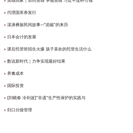
英雄回家｜崇尚英雄 争做英雄 习近平这样引领
代理国库券发行
漾濞彝族民间故事--“泥磁”的来历
日本会计的发展
课后托管班招生火爆 孩子喜欢的托管生活什么
数说新时代｜力争实现最好结果
养禽成本
国际投资
[刘晓春 冷剑波]“非遗”生产性保护的实践与
归口分级管理