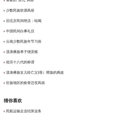
少数民族饮酒风俗
旧北京民间绝活：吆喝
中国民间白事礼仪
云南少数民族年节习俗
漾濞彝族孝子绕灵柩
祖宗十八代的称谓
漾濞彝族女儿给亡父(母）喂饭的典故
壮族地区的捡骨迁坟风俗
猜你喜欢
民航运输企业结算业务