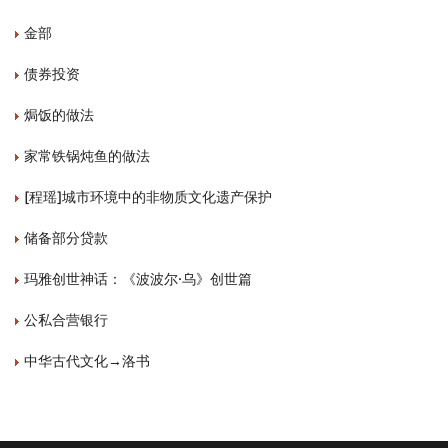
金部
债券投资
焗饭的做法
家常铁锅炖鱼的做法
[程瑶]城市环境中的非物质文化遗产保护
储备部分贷款
玛雅创世神话：《波波尔·乌》创世篇
公私合营银行
中华古代文化→洛书