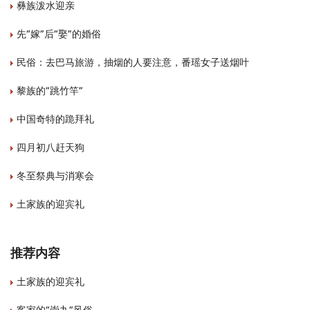
彝族泼水迎亲
先“嫁”后“娶”的婚俗
民俗：去巴马旅游，抽烟的人要注意，番瑶女子送烟叶
黎族的“跳竹竿”
中国奇特的跪拜礼
四月初八赶天狗
冬至祭典与消寒会
土家族的迎宾礼
推荐内容
土家族的迎宾礼
客家的“崇九”风俗