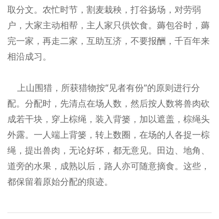
取分文。农忙时节，割麦栽秧，打谷扬场，对劳弱
户，大家主动相帮，主人家只供饮食。薅包谷时，薅
完一家，再走二家，互助互济，不要报酬，千百年来
相沿成习。
上山围猎，所获猎物按“见者有份”的原则进行分
配。分配时，先清点在场人数，然后按人数将兽肉砍
成若干块，穿上棕绳，装入背篓，加以遮盖，棕绳头
外露。一人端上背篓，转上数圈，在场的人各捉一棕
绳，提出兽肉，无论好坏，都无意见。田边、地角、
道旁的水果，成熟以后，路人亦可随意摘食。这些，
都保留着原始分配的痕迹。