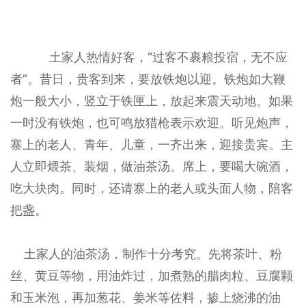
土家人热情好客，“过客不裹粮投宿，无不应
者”。昔日，贵客到来，要放铁炮以迎。铁炮如大鞭
炮一般大小，竖立于铁匣上，放起来震天动地。如果
一时没有铁炮，也可鸣放猎枪表示欢迎。听见炮声，
寨上的老人、青年、儿童，一齐出来，迎接贵宾。主
人立即煨茶、装烟，做油茶汤。席上，要喝大碗酒，
吃大块肉。同时，还请寨上的老人或头面人物，陪客
把盏。
土家人的油茶汤，制作十分考究。先将茶叶、粉
丝、黄豆等物，用油炸过，加煮熟的腊肉粒、豆腐颗
和玉米泡，再加葱花、姜米等佐料，掺上烧沸的油