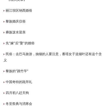
丽江坝区纳西婚俗
黎族婚庆仪俗
彝族泼水迎亲
先“嫁”后“娶”的婚俗
民俗：去巴马旅游，抽烟的人要注意，番瑶女子送烟叶还有这个含
义
黎族的“跳竹竿”
中国奇特的跪拜礼
四月初八赶天狗
冬至祭典与消寒会