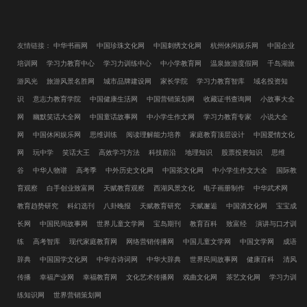
友情链接：
中华书画网
中国珍珠文化网
中国刺绣文化网
杭州休闲娱乐网
中国企业
培训网
学习力教育中心
学习力训练中心
中小学教育网
温泉旅游度假网
千岛湖旅
游风光
旅游风景名胜网
城市品牌建设网
家长学院
学习力教育智库
域名投资知
识
意志力教育学院
中国健康生活网
中国营销策划网
收藏证书查询网
小故事大全
网
幽默笑话大全网
中国童话故事网
中小学生作文网
学习力教育专家
小说大全
网
中国休闲娱乐网
思维训练
阅读理解能力培养
家庭教育顶层设计
中国爱情文化
网
玩中学
笑话大王
高效学习方法
科技前沿
地理知识
股票投资知识
思维
谷
中华人物谱
高考季
中外历史文化网
中国茶文化网
中小学生作文大全
国际教
育观察
白手创业致富网
天赋教育观察
西湖风景文化
电子画册制作
中华武术网
教育趋势研究
科幻选刊
八卦晚报
天赋教育研究
天赋邂逅
中国酒文化网
宝宝成
长网
中国民间故事网
世界儿童文学网
宝岛期刊
教育百科
致富经
演讲与口才训
练
高考智库
现代家庭教育网
网络营销传播网
中国儿童文学网
中国文学网
成语
辞典
中国国学文化网
中华古诗词网
中华大辞典
世界民间故事网
健康百科
清风
传播
幸福产业网
幸福教育网
文化艺术传播网
戏曲文化网
茶艺文化网
学习力训
练知识网
世界营销策划网