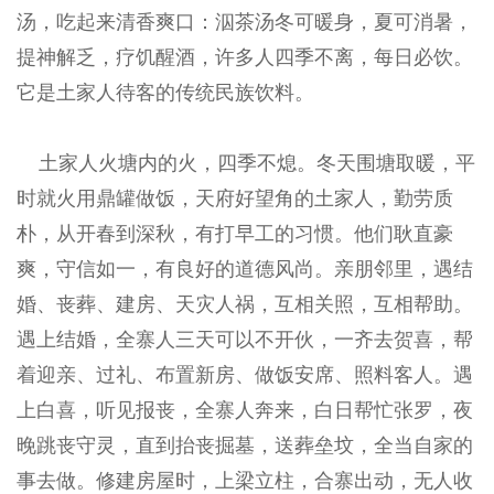
汤，吃起来清香爽口：泅茶汤冬可暖身，夏可消暑，
提神解乏，疗饥醒酒，许多人四季不离，每日必饮。
它是土家人待客的传统民族饮料。
土家人火塘内的火，四季不熄。冬天围塘取暖，平
时就火用鼎罐做饭，天府好望角的土家人，勤劳质
朴，从开春到深秋，有打早工的习惯。他们耿直豪
爽，守信如一，有良好的道德风尚。亲朋邻里，遇结
婚、丧葬、建房、天灾人祸，互相关照，互相帮助。
遇上结婚，全寨人三天可以不开伙，一齐去贺喜，帮
着迎亲、过礼、布置新房、做饭安席、照料客人。遇
上白喜，听见报丧，全寨人奔来，白日帮忙张罗，夜
晚跳丧守灵，直到抬丧掘墓，送葬垒坟，全当自家的
事去做。修建房屋时，上梁立柱，合寨出动，无人收