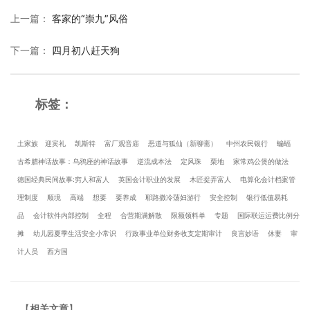
上一篇
：
客家的“崇九”风俗
下一篇
：
四月初八赶天狗
标签：
土家族
迎宾礼
凯斯特
富厂观音庙
恶道与狐仙（新聊斋）
中州农民银行
蝙蝠
古希腊神话故事：乌鸦座的神话故事
逆流成本法
定风珠
栗地
家常鸡公煲的做法
德国经典民间故事:穷人和富人
英国会计职业的发展
木匠捉弄富人
电算化会计档案管
理制度
顺境
高端
想要
要养成
耶路撒冷荡妇游行
安全控制
银行低值易耗
品
会计软件内部控制
全程
合营期满解散
限额领料单
专题
国际联运运费比例分
摊
幼儿园夏季生活安全小常识
行政事业单位财务收支定期审计
良言妙语
休妻
审
计人员
西方国
【
相关文章
】