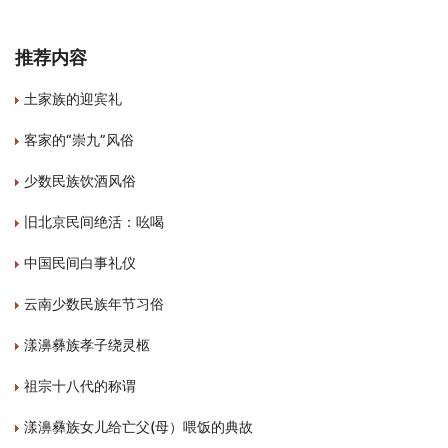
推荐内容
土家族的迎宾礼
客家的“崇九”风俗
少数民族饮酒风俗
旧北京民间绝活：吆喝
中国民间白事礼仪
云南少数民族年节习俗
漾濞彝族孝子绕灵柩
祖宗十八代的称谓
漾濞彝族女儿给亡父(母）喂饭的典故