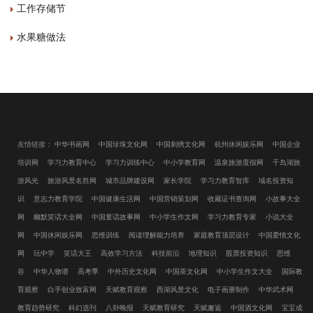
工作存储节
水果糖做法
友情链接：
中华书画网
中国珍珠文化网
中国刺绣文化网
杭州休闲娱乐网
中国企业
培训网
学习力教育中心
学习力训练中心
中小学教育网
温泉旅游度假网
千岛湖旅
游风光
旅游风景名胜网
城市品牌建设网
家长学院
学习力教育智库
域名投资知
识
意志力教育学院
中国健康生活网
中国营销策划网
收藏证书查询网
小故事大全
网
幽默笑话大全网
中国童话故事网
中小学生作文网
学习力教育专家
小说大全
网
中国休闲娱乐网
思维训练
阅读理解能力培养
家庭教育顶层设计
中国爱情文化
网
玩中学
笑话大王
高效学习方法
科技前沿
地理知识
股票投资知识
思维
谷
中华人物谱
高考季
中外历史文化网
中国茶文化网
中小学生作文大全
国际教
育观察
白手创业致富网
天赋教育观察
西湖风景文化
电子画册制作
中华武术网
教育趋势研究
科幻选刊
八卦晚报
天赋教育研究
天赋邂逅
中国酒文化网
宝宝成