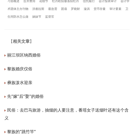
习俗概述
合并费用
花朝节
牡丹欧阳修洛阳牡丹
信托银行
会计报表审计
会计学
术团体主办刊物
洪都拉斯
最急需
团扇
罗晓财
漩涡
货币存量
审计要素
卫
生间防水怎么做
姊妹节
监督官
【
相关文章
】
丽江坝区纳西婚俗
黎族婚庆仪俗
彝族泼水迎亲
先“嫁”后“娶”的婚俗
民俗：去巴马旅游，抽烟的人要注意，番瑶女子送烟叶还有这个含
义
黎族的“跳竹竿”