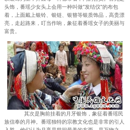
头饰，番瑶少女头上会用一种叫做“发结仪”的布包
着，上面戴上银铃、银链、银簪等银质饰品，高贵漂
亮，走起路来，叮当作响，象征着番瑶女子的美丽与
富贵。
其次是胸前挂着的月牙银饰，象征着番瑶民
族信奉的月神。番瑶独特的宗教文化也是非常的引人
入胜，他们认为月亮是世间最美的东西，是万物之