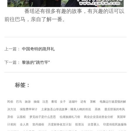
番瑶还有很多有趣的故事，有兴趣的话可以
前往巴马，亲自了解一番。
上一篇
：
中国奇特的跪拜礼
下一篇
：
黎族的“跳竹竿”
标签：
民俗
巴马
旅游
抽烟
注意
番瑶
女子
送烟叶
还有
算帐
电脑运行速度慢的解
决方法
保险费率审计
土家族圣山传说故事：睡美人峰的传说
高铁
最后部落的奇风
异俗
认股权
梦见桔子是什么意思
仫佬族婚礼习俗
商业企业流动资金分析
英国审
计准则
全人类
契丹婚俗
月度财务收支计划
投资法
吉普赛人
印度传统民族服饰