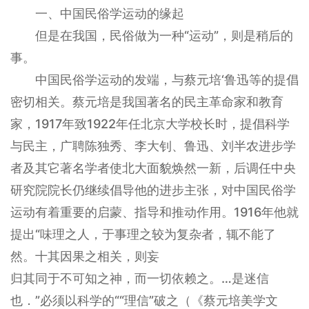
一、中国民俗学运动的缘起
但是在我国，民俗做为一种“运动”，则是稍后的
事。
中国民俗学运动的发端，与蔡元培‘鲁迅等的提倡
密切相关。蔡元培是我国著名的民主革命家和教育
家，1917年致1922年任北京大学校长时，提倡科学
与民主，广聘陈独秀、李大钊、鲁迅、刘半农进步学
者及其它著名学者使北大面貌焕然一新，后调任中央
研究院院长仍继续倡导他的进步主张，对中国民俗学
运动有着重要的启蒙、指导和推动作用。1916年他就
提出“味理之人，于事理之较为复杂者，辄不能了
然。十其因果之相关，则妄
归其同于不可知之神，而一切依赖之。…是迷信
也．”必须以科学的““理信”破之（《蔡元培美学文