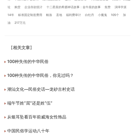
址
购货
企业存款统计
十二星座的希腊神话故事：金牛座的故事
焦赞
演绎学派
14年
标准固定制造费用
帕洛
圣地
福利费审计
白牡丹
小魔鬼
105个
加
油
217万元
【
相关文章
】
100种失传的中华民俗
100种失传的中华民俗，你见过吗？
潮汕文化—民俗史话—龙砂古村史话
端午节姓“屈”还是姓“伍”
从银耳坠看百年前威海女性饰品
中国民俗学运动八十年