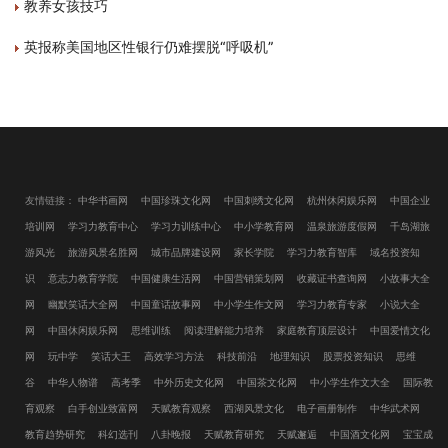
教养女孩技巧
英报称美国地区性银行仍难摆脱“呼吸机”
友情链接：
中华书画网
中国珍珠文化网
中国刺绣文化网
杭州休闲娱乐网
中国企业
培训网
学习力教育中心
学习力训练中心
中小学教育网
温泉旅游度假网
千岛湖旅
游风光
旅游风景名胜网
城市品牌建设网
家长学院
学习力教育智库
域名投资知
识
意志力教育学院
中国健康生活网
中国营销策划网
收藏证书查询网
小故事大全
网
幽默笑话大全网
中国童话故事网
中小学生作文网
学习力教育专家
小说大全
网
中国休闲娱乐网
思维训练
阅读理解能力培养
家庭教育顶层设计
中国爱情文化
网
玩中学
笑话大王
高效学习方法
科技前沿
地理知识
股票投资知识
思维
谷
中华人物谱
高考季
中外历史文化网
中国茶文化网
中小学生作文大全
国际教
育观察
白手创业致富网
天赋教育观察
西湖风景文化
电子画册制作
中华武术网
教育趋势研究
科幻选刊
八卦晚报
天赋教育研究
天赋邂逅
中国酒文化网
宝宝成