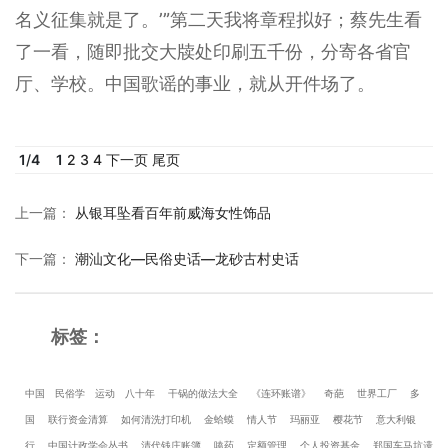
名义征集就是了。’”第二天我将章程拟好；蔡先生看
了一看，随即批交大牍处印刷五千份，分寄各省官
厅、学校。中国歌谣的事业，就从开件场了。
1
/
4
1
2
3
4
下一页
尾页
上一篇
：
从银耳坠看百年前威海女性饰品
下一篇
：
潮汕文化—民俗史话—龙砂古村史话
标签：
中国
民俗学
运动
八十年
干锅的做法大全
《连环账谱》
奇葩
世界工厂
多
国
联行资金清算
如何清洗打印机
金蛤蟆
情人节
玛丽亚
樱花节
意大利银
行
中国计政学会丛书
清代钱庄账簿
嗑药
定额管理
个人投资基金
郑国车马坑遗