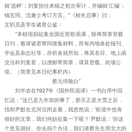
辑‘选粹’；刘复担任来稿之初次审计，并编辑‘汇编’；
钱玄同、沈兼士考订方言。”《校长启事》曰：
文职员及学生诸君公鉴：
“本校现拟征集全国近世歌谣满，除将简章登载
日刊，敬请诸君帮同搜集材料，所有内地各处报刊、
学会及杂志社等，亦祈各就所知，将其名目、地上函
交法科刘复君，以便邮寄简章，请其登载。此项公
绥。（简章见本日纪事栏内）
蔡元培敬白”
刘半农在1927年《国外民谣译》一书白序中回
忆说：“这已是九年前的事了，那天正是大雪之后．
找和尹默在北河沿闭走着，我忽然说：‘歌谣中也有
很好的文章，我们何妨征集一下呢？’尹默说：‘你这
个意见很好。你去拟个办法，我们请蔡先生用北大的