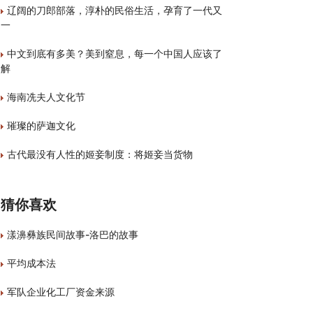
辽阔的刀郎部落，淳朴的民俗生活，孕育了一代又
一
中文到底有多美？美到窒息，每一个中国人应该了
解
海南冼夫人文化节
璀璨的萨迦文化
古代最没有人性的姬妾制度：将姬妾当货物
猜你喜欢
漾濞彝族民间故事-洛巴的故事
平均成本法
军队企业化工厂资金来源