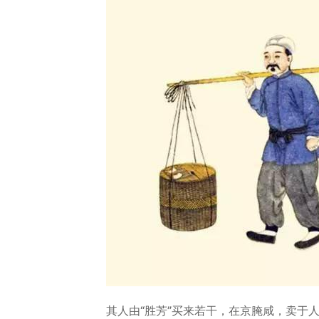
其人由“胜芳”买来若干，在京腌咸，卖于