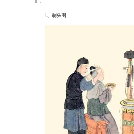
面。
1、剃头图