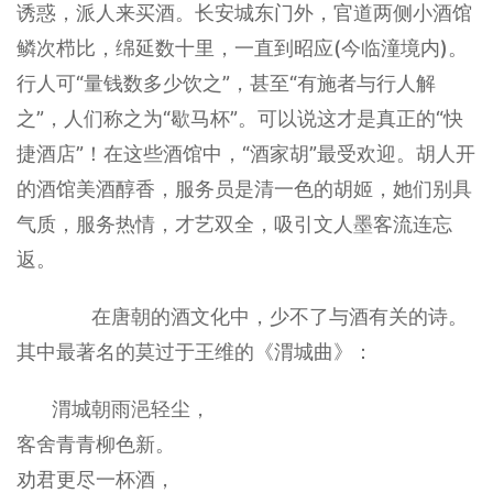
诱惑，派人来买酒。长安城东门外，官道两侧小酒馆
鳞次栉比，绵延数十里，一直到昭应(今临潼境内)。
行人可“量钱数多少饮之”，甚至“有施者与行人解
之”，人们称之为“歇马杯”。可以说这才是真正的“快
捷酒店”！在这些酒馆中，“酒家胡”最受欢迎。胡人开
的酒馆美酒醇香，服务员是清一色的胡姬，她们别具
气质，服务热情，才艺双全，吸引文人墨客流连忘
返。
在唐朝的酒文化中，少不了与酒有关的诗。
其中最著名的莫过于王维的《渭城曲》：
渭城朝雨浥轻尘，
客舍青青柳色新。
劝君更尽一杯酒，