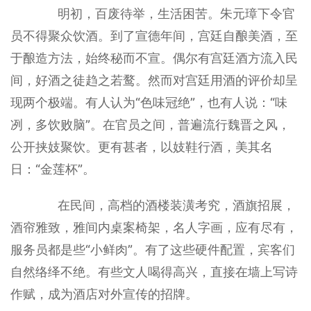
明初，百废待举，生活困苦。朱元璋下令官
员不得聚众饮酒。到了宣德年间，宫廷自酿美酒，至
于酿造方法，始终秘而不宣。偶尔有宫廷酒方流入民
间，好酒之徒趋之若鹜。然而对宫廷用酒的评价却呈
现两个极端。有人认为“色味冠绝”，也有人说：“味
冽，多饮败脑”。在官员之间，普遍流行魏晋之风，
公开挟妓聚饮。更有甚者，以妓鞋行酒，美其名
日：“金莲杯”。
在民间，高档的酒楼装潢考究，酒旗招展，
酒帘雅致，雅间内桌案椅架，名人字画，应有尽有，
服务员都是些“小鲜肉”。有了这些硬件配置，宾客们
自然络绎不绝。有些文人喝得高兴，直接在墙上写诗
作赋，成为酒店对外宣传的招牌。