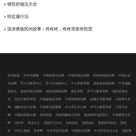
猪肚的做法大全
特定履行法
漾濞彝族民间故事：咚咚咚，咚咚里面有吃货
友情链接：
中华书画网
中国珍珠文化网
中国刺绣文化网
杭州休闲娱乐网
中国企业
培训网
学习力教育中心
学习力训练中心
中小学教育网
温泉旅游度假网
千岛湖旅
游风光
旅游风景名胜网
城市品牌建设网
家长学院
学习力教育智库
域名投资知
识
意志力教育学院
中国健康生活网
中国营销策划网
收藏证书查询网
小故事大全
网
幽默笑话大全网
中国童话故事网
中小学生作文网
学习力教育专家
小说大全
网
中国休闲娱乐网
思维训练
阅读理解能力培养
家庭教育顶层设计
中国爱情文化
网
玩中学
笑话大王
高效学习方法
科技前沿
地理知识
股票投资知识
思维
谷
中华人物谱
高考季
中外历史文化网
中国茶文化网
中小学生作文大全
国际教