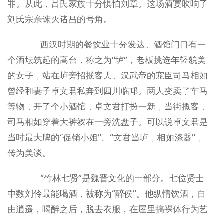
罪。从此，吕氏家族十分惧怕刘章。这场酒宴吹响了
刘氏宗亲诛灭诸吕的号角。
西汉时期的餐饮业十分发达。酒馆门口有一
个酒坛筑起的高台，称之为“垆”，老板挑选年轻貌美
的女子，站在垆旁招揽客人。汉武帝的宠臣司马相如
曾经和妻子卓文君私奔到四川临邛。两人变卖了车马
等物，开了个小酒馆，卓文君打扮一新，当街揽客，
司马相如穿着大裤衩在一旁洗盘子。可以说卓文君是
当时最大牌的“促销小姐”。“文君当垆，相如涤器”，
传为美谈。
“竹林七贤”是魏晋文化的一部分。七位贤士
中数刘伶最能喝酒，被称为“醉侯”。他纵情饮酒，自
由逍遥，喝醉之后，脱去衣服，在屋里搞裸体行为艺