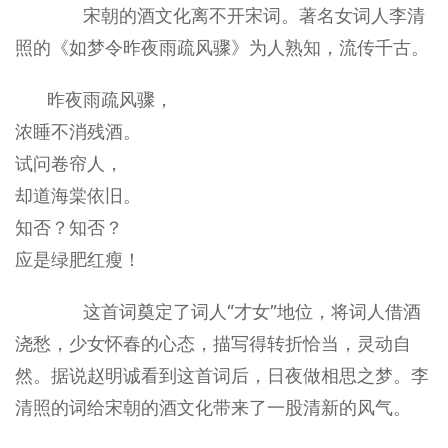
宋朝的酒文化离不开宋词。著名女词人李清
照的《如梦令昨夜雨疏风骤》为人熟知，流传千古。
昨夜雨疏风骤，
浓睡不消残酒。
试问卷帘人，
却道海棠依旧。
知否？知否？
应是绿肥红瘦！
这首词奠定了词人“才女”地位，将词人借酒
浇愁，少女怀春的心态，描写得转折恰当，灵动自
然。据说赵明诚看到这首词后，日夜做相思之梦。李
清照的词给宋朝的酒文化带来了一股清新的风气。