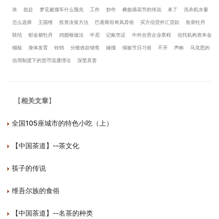
块
批赴
梦见被撞车什么预兆
工作
炒作
彝族插花节的传说
来了
洗衣机水量
怎么选择
王国维
投资决策方法
巴基斯坦奇风异俗
买方信贷外汇贷款
焦骨牡丹
联结
郁金裙牡丹
鸡翅根做法
中尼
记账凭证
中外合营企业章程
信托机构资本金
稽核
身体发育
铃铛
分散收款销售
碰撞
侗族节日习俗
不开
声称
马克思的
信用制度下的货币流通理论
深受其害
【
相关文章
】
全国105座城市的特色小吃（上）
【中国茶道】--茶文化
筷子的传说
维吾尔族的食俗
【中国茶道】--名茶的种类