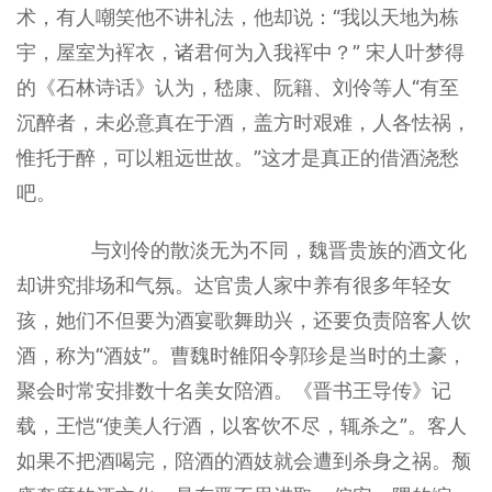
术，有人嘲笑他不讲礼法，他却说：“我以天地为栋
宇，屋室为裈衣，诸君何为入我裈中？” 宋人叶梦得
的《石林诗话》认为，嵇康、阮籍、刘伶等人“有至
沉醉者，未必意真在于酒，盖方时艰难，人各怯祸，
惟托于醉，可以粗远世故。”这才是真正的借酒浇愁
吧。
与刘伶的散淡无为不同，魏晋贵族的酒文化
却讲究排场和气氛。达官贵人家中养有很多年轻女
孩，她们不但要为酒宴歌舞助兴，还要负责陪客人饮
酒，称为“酒妓”。曹魏时雒阳令郭珍是当时的土豪，
聚会时常安排数十名美女陪酒。《晋书王导传》记
载，王恺“使美人行酒，以客饮不尽，辄杀之”。客人
如果不把酒喝完，陪酒的酒妓就会遭到杀身之祸。颓