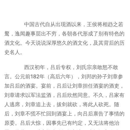
中国古代自从出现酒以来，王侯将相趋之若
鹜，逸闻趣事层出不穷，各朝各代形成了别有特色的
酒文化。今天说说深厚悠久的酒文化，及其背后的历
史名人。
西汉初年，吕后专权，刘氏宗亲敢怒不敢
言。公元前182年（高后六年），刘邦的孙子刘章参
加吕后的酒宴。宴前，吕后让刘章担任酒宴的酒吏，
刘章请求以军法监酒，吕后欣然同意。不久，吕家有
人逃席，刘章追上去，拔剑就砍，将此人砍死。随
后，刘章不慌不忙回到酒宴上，向吕后禀告了事情的
原委。吕后大惊，因事先已有约定，又无法将他治