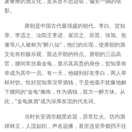
废奢靡的酒文化，是东晋不思进取，偏安一隅的缩
影。
唐朝是中国古代最强盛的朝代。李白、贺知
章、李适之、汝阳王李进、崔宗之、苏晋、张旭、焦
遂等八人被称为“醉八仙”，他们的出现，使唐朝的酒
文化有积极乐观、豁达开朗的特点。唐朝的三品高
官，腰间常挂着金龟，显示其高贵的身份，贺知章有
幸成为其中一员。有一天，他碰到好友李白，两人举
杯对饮。恰好贺知章没带酒钱，于是他毫不犹豫地解
下腰间的“金龟”佩饰，作为酒钱，双方一醉方休。从
此，“金龟换酒”成为深厚友谊的代名词。
当时长安酒市颇受欢迎，异常红火。坊内酒
肆林立，人流如织，声名远播，甚至连皇帝都挡不住