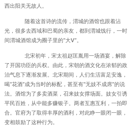
西出阳关无故人。
随着这首诗的流传，渭城的酒馆也跟着沾
光，很多去西域和巴蜀的亲友，都到渭城饯行，一时
间渭城酒馆成为圈子里的“大V”。
北宋初年，宋太祖赵匡胤用一场酒宴，解除
了开国功臣的兵权。由此，宋朝的酒文化在浓郁的政
治气息下逐渐发展。北宋期间，人们生活富足安逸，
喝“花酒”成为当时的标配，甚至有“无妓不成席”的说
法。酒馆为了多卖酒菜，召来妓女撑场面。妓女引诱
平民百姓，从中能多赚银子。两者互惠互利，一拍即
合。官府为了取得丰厚的酒利，对此睁一眼闭一眼，
变相鼓励了这种行为。