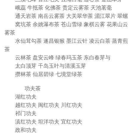
峨蕊 牛抵茶 化佛茶 贵定云雾茶 天池茗毫
通天岩茶 南岳云雾茶 大关翠华茶 湄江翠片 翠螺
窝坑茶 余姚瀑布茶 苍山雪绿 象棋云雾 花果山云
雾茶
水仙茸勾茶 遂昌银猴 墨江云针 凌云白茶 蒸青煎
茶
云林茶 盘安云峰 绿春玛玉茶 东白春芽与
太白顶芽 千岛玉叶与清溪玉芽
攒林茶 仙居碧绿 七境堂绿茶
功夫茶
湖红功夫
越红功夫 闽红功夫 川红功夫
祁门功夫
滇红功夫 坦洋功夫 宜红功夫
政和功夫