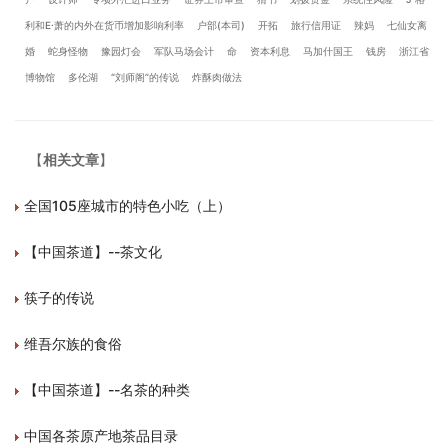
利和E·萧的内外在货币增加影响利率
户部(本司)
开拓
旅行信用证
辣妈
七仙女离
婚
蛇身怪物
豫园灯会
军队马场会计
命
资本利息
马加什国王
钱房
浙江省
博物馆
多伦湖
“刘师阁”的传说
炸酥肉做法
【
相关文章
】
全国105座城市的特色小吃（上）
【中国茶道】--茶文化
筷子的传说
维吾尔族的食俗
【中国茶道】--名茶的种类
中国各茶原产地茶品目录