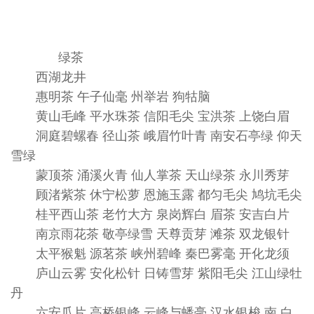
绿茶
西湖龙井
惠明茶 午子仙毫 州举岩 狗牯脑
黄山毛峰 平水珠茶 信阳毛尖 宝洪茶 上饶白眉
洞庭碧螺春 径山茶 峨眉竹叶青 南安石亭绿 仰天
雪绿
蒙顶茶 涌溪火青 仙人掌茶 天山绿茶 永川秀芽
顾渚紫茶 休宁松萝 恩施玉露 都匀毛尖 鸠坑毛尖
桂平西山茶 老竹大方 泉岗辉白 眉茶 安吉白片
南京雨花茶 敬亭绿雪 天尊贡芽 滩茶 双龙银针
太平猴魁 源茗茶 峡州碧峰 秦巴雾毫 开化龙须
庐山云雾 安化松针 日铸雪芽 紫阳毛尖 江山绿牡
丹
六安瓜片 高桥银峰 云峰与蟠毫 汉水银梭 南 白