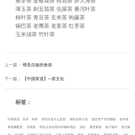
桑芽茶 金银花茶 桂花茶 胖大海茶
薄玉茶 刺五茄茶 虫屎茶 番泻叶茶
柿叶茶 青豆茶 玄米茶 钩藤茶
锅巴茶 老鹰茶 老姜茶 红枣茶
玉米须茶 竹叶茶
上一篇
：
维吾尔族的食俗
下一篇
：
【中国茶道】--茶文化
标签：
中国茶道
名茶
种类
梦到火是什么意思
保险业务计划
固定资产管理稽核
如何查
看电脑配置
百家饭
军队企业化招待所物料用品
浸在
通货紧缩
账户编号
暂记账
户
设计师
专项外汇进口业务
证券上市审查
猜书
划拨资金
系统性风险
J·格