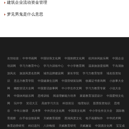
建筑企业流动资金管理
梦见男鬼是什么意思
友情链接：
中华书画网
中国珍珠文化网
中国刺绣文化网
杭州休闲娱乐网
中国企业
培训网
学习力教育中心
学习力训练中心
中小学教育网
温泉旅游度假网
千岛湖旅
游风光
旅游风景名胜网
城市品牌建设网
家长学院
学习力教育智库
域名投资知
识
意志力教育学院
中国健康生活网
中国营销策划网
收藏证书查询网
小故事大全
网
幽默笑话大全网
中国童话故事网
中小学生作文网
学习力教育专家
小说大全
网
中国休闲娱乐网
思维训练
阅读理解能力培养
家庭教育顶层设计
中国爱情文化
网
玩中学
笑话大王
高效学习方法
科技前沿
地理知识
股票投资知识
思维
谷
中华人物谱
高考季
中外历史文化网
中国茶文化网
中小学生作文大全
国际教
育观察
白手创业致富网
天赋教育观察
西湖风景文化
电子画册制作
中华武术网
教育趋势研究
科幻选刊
八卦晚报
天赋教育研究
天赋邂逅
中国酒文化网
宝宝成