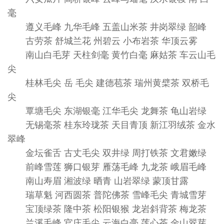
毫
遵义毛峰 九华毛峰 五盖山米茶 井岗翠绿 韶峰
古劳茶 舒城兰花 州碧云 小布岩茶 华顶云雾
南山白毛芽 天柱剑毫 黄竹白毫 麻姑茶 车云山毛
尖
桂林毛尖 岳 毛尖 建德苞茶 瑞州黄檗茶 双桥毛
尖
覃塘毛尖 东湖银毫 江华毛尖 龙舞茶 龟山岩绿
无锡毫茶 桂东玲珑茶 天目青顶 新江羽绒茶 金水
翠峰
金坛雀舌 古丈毛尖 双井绿 周打铁茶 文君嫩绿
前峰雪莲 狮口银芽 雁荡毛峰 九龙茶 峨眉毛峰
南山寿眉 湘波绿 晒青 山岩翠绿 蒙顶甘露
瑞草魁 河西圆茶 普陀佛茶 雪峰毛尖 青城雪芽
宝顶绿茶 隆中茶 松阳银猴 龙岩斜背茶 梅龙茶
兰溪毛峰 官庄毛尖 云海白毫 莲心茶 金山翠芽