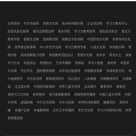
友情链接：
中华书画网
刺绣文化网
杭州休闲娱乐网
企业培训网
学习力教育中心
旅游风景名胜网
城市品牌建设网
家长学院
学习力教育智库
域名投资知识
意志力
教育学院
健康生活网
营销策划网
收藏证书查询网
中国民俗文化网
世界休闲文化
网
世界童话故事网
中小学生作文网
学习力教育专家
小说大全网
休闲娱乐网
思
维训练
阅读理解能力培养
家庭教育顶层设计
爱情文化网
玩中学
笑话大王
高效
学习方法
科技前沿
地理知识
艺术传播网
思维谷
中华人物谱
高考季
中国茶
文化网
作文评论
国际教育观察
白手创业致富网
天赋教育观察
西湖风景文化
电
子画册制作
中华武术网
教育趋势研究
科幻选刊
八卦晚报
天赋教育研究
天赋邂
逅
宝宝成长网
中国民间故事网
世界儿童文学网
宝岛期刊
教育百科
致富经
演讲与口才训练
高考智库
现代家庭教育网
网络营销传播网
中国儿童文学网
中国
文学网
成语辞典
中华古诗词网
中华大辞典
世界民间故事网
健康百科
清风传
播
幸福产业网
幸福教育网
文化艺术传播网
茶艺文化网
学习力训练知识网
世界
营销策划网