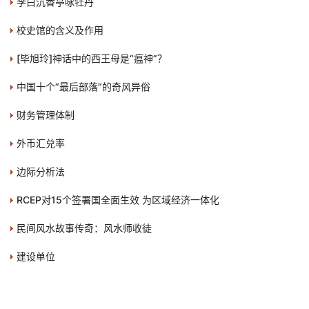
李白沉香亭咏牡丹
校史馆的含义及作用
[毕旭玲]神话中的西王母是“瘟神”？
中国十个“最后部落”的奇风异俗
财务管理体制
外币汇兑率
边际分析法
RCEP对15个签署国全面生效 为区域经济一体化
民间风水故事传奇：风水师收徒
建设单位