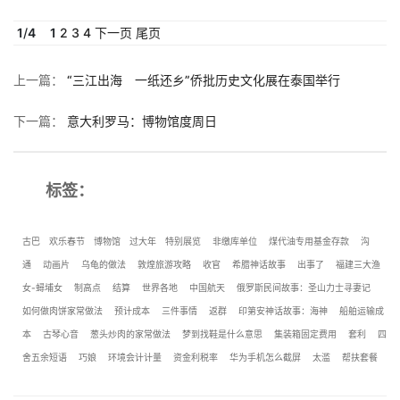
1
/
4
1
2
3
4
下一页
尾页
上一篇
：
“三江出海 一纸还乡”侨批历史文化展在泰国举行
下一篇
：
意大利罗马：博物馆度周日
标签：
古巴
欢乐春节
博物馆
过大年
特别展览
非缴库单位
煤代油专用基金存款
沟
通
动画片
乌龟的做法
敦煌旅游攻略
收官
希腊神话故事
出事了
福建三大渔
女-蟳埔女
制高点
结算
世界各地
中国航天
俄罗斯民间故事：圣山力士寻妻记
如何做肉饼家常做法
预计成本
三件事情
返群
印第安神话故事：海神
船舶运输成
本
古琴心音
葱头炒肉的家常做法
梦到找鞋是什么意思
集装箱固定费用
套利
四
舍五余短语
巧娘
环境会计计量
资金利税率
华为手机怎么截屏
太滥
帮扶套餐