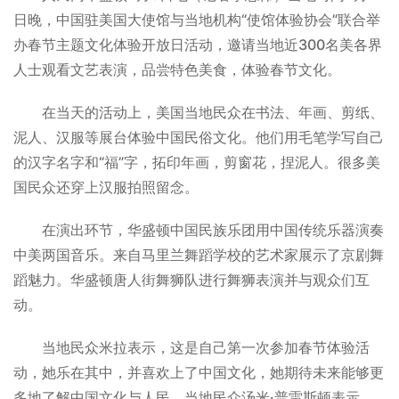
日晚，中国驻美国大使馆与当地机构“使馆体验协会”联合举
办春节主题文化体验开放日活动，邀请当地近300名美各界
人士观看文艺表演，品尝特色美食，体验春节文化。
在当天的活动上，美国当地民众在书法、年画、剪纸、
泥人、汉服等展台体验中国民俗文化。他们用毛笔学写自己
的汉字名字和“福”字，拓印年画，剪窗花，捏泥人。很多美
国民众还穿上汉服拍照留念。
在演出环节，华盛顿中国民族乐团用中国传统乐器演奏
中美两国音乐。来自马里兰舞蹈学校的艺术家展示了京剧舞
蹈魅力。华盛顿唐人街舞狮队进行舞狮表演并与观众们互
动。
当地民众米拉表示，这是自己第一次参加春节体验活
动，她乐在其中，并喜欢上了中国文化，她期待未来能够更
多地了解中国文化与人民。当地民众汤米·普雷斯顿表示，