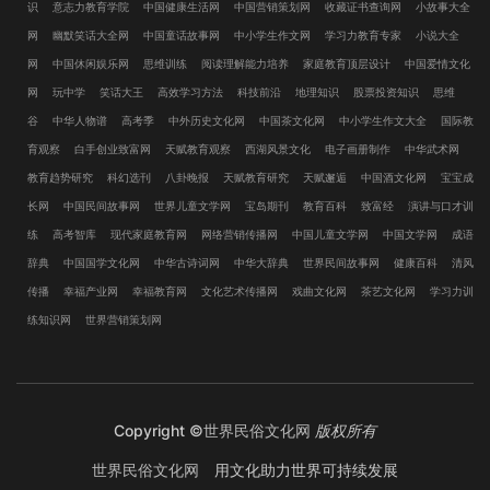
识
意志力教育学院
中国健康生活网
中国营销策划网
收藏证书查询网
小故事大全
网
幽默笑话大全网
中国童话故事网
中小学生作文网
学习力教育专家
小说大全
网
中国休闲娱乐网
思维训练
阅读理解能力培养
家庭教育顶层设计
中国爱情文化
网
玩中学
笑话大王
高效学习方法
科技前沿
地理知识
股票投资知识
思维
谷
中华人物谱
高考季
中外历史文化网
中国茶文化网
中小学生作文大全
国际教
育观察
白手创业致富网
天赋教育观察
西湖风景文化
电子画册制作
中华武术网
教育趋势研究
科幻选刊
八卦晚报
天赋教育研究
天赋邂逅
中国酒文化网
宝宝成
长网
中国民间故事网
世界儿童文学网
宝岛期刊
教育百科
致富经
演讲与口才训
练
高考智库
现代家庭教育网
网络营销传播网
中国儿童文学网
中国文学网
成语
辞典
中国国学文化网
中华古诗词网
中华大辞典
世界民间故事网
健康百科
清风
传播
幸福产业网
幸福教育网
文化艺术传播网
戏曲文化网
茶艺文化网
学习力训
练知识网
世界营销策划网
Copyright ©
世界民俗文化网
版权所有
世界民俗文化网
用文化助力世界可持续发展