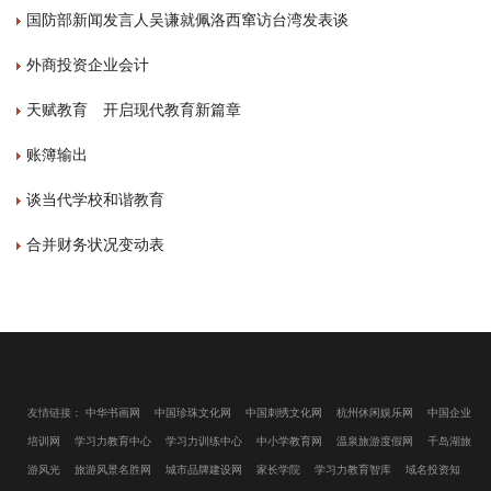
国防部新闻发言人吴谦就佩洛西窜访台湾发表谈
外商投资企业会计
天赋教育 开启现代教育新篇章
账簿输出
谈当代学校和谐教育
合并财务状况变动表
友情链接：
中华书画网
中国珍珠文化网
中国刺绣文化网
杭州休闲娱乐网
中国企业
培训网
学习力教育中心
学习力训练中心
中小学教育网
温泉旅游度假网
千岛湖旅
游风光
旅游风景名胜网
城市品牌建设网
家长学院
学习力教育智库
域名投资知