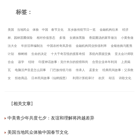
标签：
美国
当地民众
体验
中国
春节文化
东乡族传统节日一览
金融机构往来
经济
林、园林苗圃保险
相对价值形态
多项
女婿抹黑脸
香菇菌汤的家常做法
小黄鱼做
法大全
年折旧率编制法
中国农村奇风异俗
金融机构同业拆借利率
金银收购与配售
计划
柳树精
生命的决定
十大千奇百怪的揽客奇招
系统内票据交换
亚太会计师联
合会
该学
结转
印度神话故事：克什米尔的狡猾和尚
合营企业本年利润
上房揭
瓦
电脑没声音是怎么回事
门巴族传统习俗
传承人
孟姜女
经典民间故事：父亲救
女
拒收商品
日本民间故事《仙鹤报恩》
利用计算机审计
欢庆
却活
诗歌文化
【
相关文章
】
中美青少年共度七夕：友谊和理解将跨越差异
美国当地民众体验中国春节文化