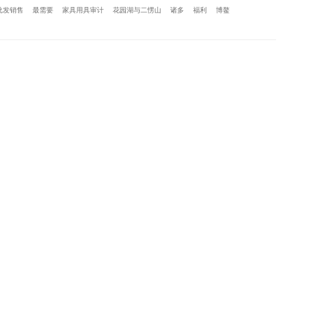
批发销售
最需要
家具用具审计
花园湖与二愣山
诸多
福利
博鳌