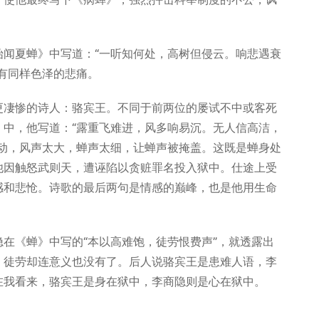
夏蝉》中写道：“一听知何处，高树但侵云。响悲遇衰
有同样色泽的悲痛。
凄惨的诗人：骆宾王。不同于前两位的屡试不中或客死
》中，他写道：“露重飞难进，风多响易沉。无人信高洁，
不动，风声太大，蝉声太细，让蝉声被掩盖。这既是蝉身处
他因触怒武则天，遭诬陷以贪赃罪名投入狱中。仕途上受
感和悲怆。诗歌的最后两句是情感的巅峰，也是他用生命
《蝉》中写的“本以高难饱，徒劳恨费声”，就透露出
，徒劳却连意义也没有了。后人说骆宾王是患难人语，李
在我看来，骆宾王是身在狱中，李商隐则是心在狱中。