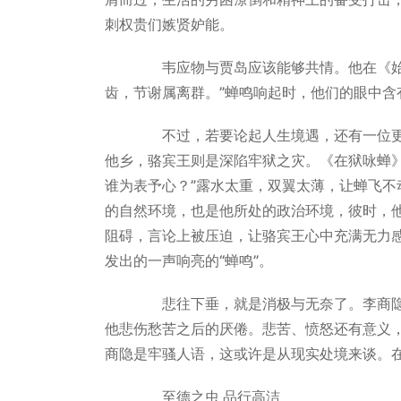
刺权贵们嫉贤妒能。
韦应物与贾岛应该能够共情。他在《始闻
齿，节谢属离群。”蝉鸣响起时，他们的眼中含
不过，若要论起人生境遇，还有一位更
他乡，骆宾王则是深陷牢狱之灾。《在狱咏蝉
谁为表予心？”露水太重，双翼太薄，让蝉飞
的自然环境，也是他所处的政治环境，彼时，
阻碍，言论上被压迫，让骆宾王心中充满无力
发出的一声响亮的“蝉鸣”。
悲往下垂，就是消极与无奈了。李商隐在
他悲伤愁苦之后的厌倦。悲苦、愤怒还有意义
商隐是牢骚人语，这或许是从现实处境来谈。
至德之虫 品行高洁