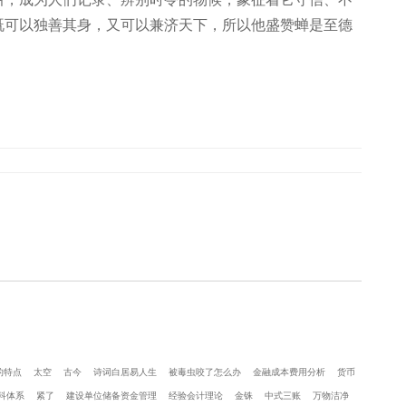
既可以独善其身，又可以兼济天下，所以他盛赞蝉是至德
的特点
太空
古今
诗词白居易人生
被毒虫咬了怎么办
金融成本费用分析
货币
科体系
紧了
建设单位储备资金管理
经验会计理论
金铢
中式三账
万物洁净