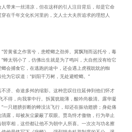
人带来一丝清凉，但在这样的引人注目背后，却是它命
贯穿在千年文化长河里的，文人士大夫所追求的理想人
苦黄雀之作害兮，患螳螂之劲斧。冀飘翔而远托兮，毒
。”蝉太弱小了，仿佛出生就是为了鸣叫，大自然没有给它
螳螂会捕食它，在逃跑的途中，还会遇上虎视眈眈的蜘
伦为它叹道：“斜阳千万树，无处避螳螂。”
不济、命途多舛的缩影。这种悲叹往往延伸到他们怀才
蝉飞不得，向我掌中行。拆翼犹能薄，酸吟尚极清。露华凝
。”一只翅膀折断的蝉没法飞行，却还在振动翅膀；身处痛
的清露，却被灰尘蒙蔽了双眼。贾岛恃才傲物，行为举止
当朝宰相，这些都让他不为朝中人所喜。一次次与功名擦
，使他最终写下《病蝉》，强烈抨击科举制度的不公，讽