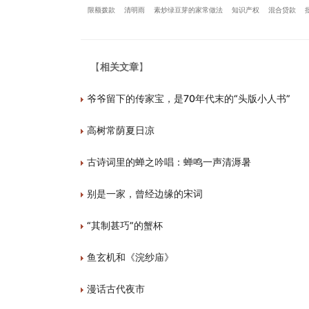
限额拨款
清明雨
素炒绿豆芽的家常做法
知识产权
混合贷款
【
相关文章
】
爷爷留下的传家宝，是70年代末的“头版小人书”
高树常荫夏日凉
古诗词里的蝉之吟唱：蝉鸣一声清溽暑
别是一家，曾经边缘的宋词
“其制甚巧”的蟹杯
鱼玄机和《浣纱庙》
漫话古代夜市