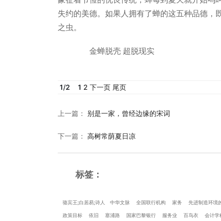
失约的美德。如果人拥有了蝉的这五种品德，
之虫。
金蝉脱壳 超脱现实
1
/
2
1
2
下一页
尾页
上一篇
：
别是一家，曾经边缘的宋词
下一篇
：
高树常荫夏日凉
标签：
骆宾王;白居易;诗人
中华文脉
全国联行机构
家务
先进制造环境
政策目标
依旧
塞浦路
国家巴黎银行
服务业
百鸟衣
会计学