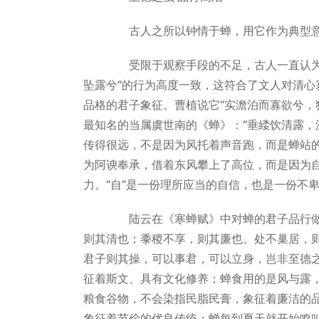
古人之所以钟情于蝉，用它作为典型意
受限于观察手段的不足，古人一直认为蝉
坠露兮”的行为高度一致，这符合了文人对清
品格的君子象征。曹植说它“实澹泊而寡欲兮，
最知名的当属虞世南的《蝉》：“垂緌饮清露，
传得很远，不是因为风托着声音跑，而是蝉站
为阿谀奉承，借着东风攀上了高位，而是因为
力。“自”是一份理所应当的自信，也是一份不
陆云在《寒蝉赋》中对蝉的君子品行做了
则其清也；黍稷不享，则其廉也。处不巢居，
君子则其操，可以事君，可以立身，岂非至德
征着斯文、具有文化修养；蝉食用的是风与露
粮食谷物，不会染指民脂民膏，象征着廉洁的
象征着节俭的优良传统；蝉每到夏天就开始鸣