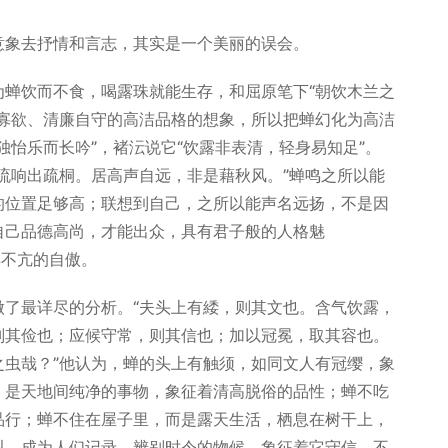
象去抒情和言志，其实是一个美丽的误会。
饮而不食，喝露珠就能生存，和屈原笔下“朝饮木兰之
心寡欲、清廉自守的高洁品格的想象，所以把蝉幻化为高洁
独怡乐而长吟”，褚沄说它“饮露非表清，轻身易知足”。
流响出疏桐。居高声自远，非是藉秋风。”蝉鸣之所以能
的位置足够高；联想到自己，之所以能声名远扬，不是因
自己品德高尚，才能出众，具有君子般的人格魅
卑不亢的自傲。
最详尽的分析。“夫头上有緌，则其文也。含气饮露，
则其俭也；应候守常，则其信也；加以冠冕，取其容也。
之虫哉？”他认为，蝉的头上有触须，如同文人有冠缨，象
，是天地间纯净的事物，象征着清高脱俗的品性；蝉不吃
品行；蝉不住在屋子里，而是露天生活，栖息在树干上，
叫，成为人们记录、辨别时令的物候，象征着它守信、不