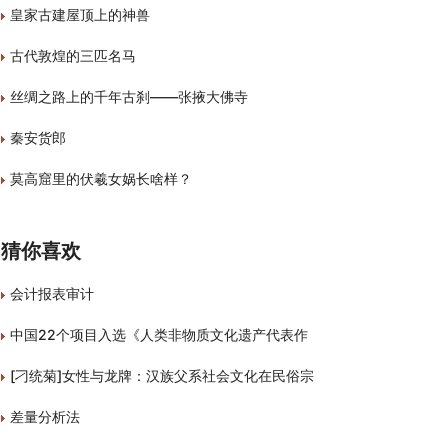
皇家古建屋顶上的神兽
古代敦煌的三匹名马
丝绸之路上的千年古刹——张掖大佛寺
秦安货郎
莫高窟里的伏羲女娲长啥样？
猜你喜欢
会计报表审计
中国22个项目入选《人类非物质文化遗产代表作
[刁统菊]女性与龙牌：汉族父系社会文化在民俗宗
差量分析法