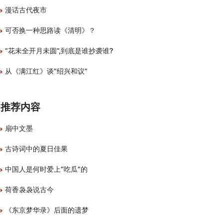
漫话古代夜市
可否换一种思路读《清明》？
“花未全开月未圆”,到底是谁抄袭谁?
从《满江红》谈“绍兴和议”
推荐内容
扇中文墨
古诗词中的夏日佳果
中国人是何时爱上“吃瓜”的
荷香袅袅说古今
《东京梦华录》后面的遗梦