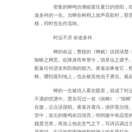
密集的蝉鸣仿佛能遮住夏日的骄阳，给
途多舛的一生。当蝉在树梢上放声高歌时，那
格，同时也化作流响。
时运不济 命途多舛
蝉的命运，曹植的《蝉赋》说得清楚：“
蜘蛛之网罟。欲降身而卑窜兮，惧草虫之袭予
配备任何进攻和防御的能力。黄雀会啄食它，
蛛。哪怕落到地上，也会被其他虫子袭击。戴叔
蝉的一生被诗人看在眼里，就成了时运
不遇的愤懑中。贾岛写过一首《病蝉》：“病
在腹，尘点误侵睛。黄雀并鸢鸟，俱怀害尔情
苦中，发出的嘶鸣依旧清亮；明明腹中有晶莹
颇显另类，再加上他在意气之下，写诗讥讽过
肩而过，生活的穷困潦倒和精神上的备受打击