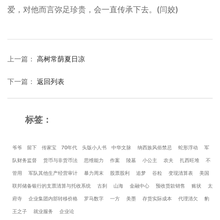
爱，对他而言弥足珍贵，会一直传承下去。(闫姣)
上一篇
：
高树常荫夏日凉
下一篇
：
返回列表
标签：
爷爷
留下
传家宝
70年代
头版小人书
中华文脉
纳西族风俗禁忌
蛇形浮动
军
队财务监督
货币与非货币法
思维能力
作案
陵墓
小公主
农夫
扎西旺堆
不
管用
军队其他生产经营审计
暴力周末
股票股利
追梦
谷粒
变现清算表
美国
联邦储备银行的支票清算与托收系统
古刹
山海
金融中心
预收货款销售
账状
太
府寺
企业集团内部转移价格
罗马数字
一方
美墨
存货实际成本
代理清欠
豹
王之子
就业服务
企业论