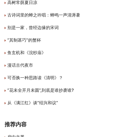
高树常荫夏日凉
古诗词里的蝉之吟唱：蝉鸣一声清溽暑
别是一家，曾经边缘的宋词
“其制甚巧”的蟹杯
鱼玄机和《浣纱庙》
漫话古代夜市
可否换一种思路读《清明》？
“花未全开月未圆”,到底是谁抄袭谁?
从《满江红》谈“绍兴和议”
推荐内容
扇中文墨