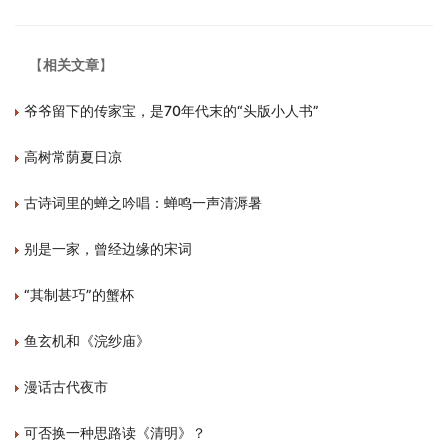
【
相关文章
】
爷爷留下的传家宝，是70年代末的“头版小人书”
高树常荫夏日凉
古诗词里的蝉之吟唱：蝉鸣一声清溽暑
别是一家，曾经边缘的宋词
“其制甚巧”的蟹杯
鱼玄机和《浣纱庙》
漫话古代夜市
可否换一种思路读《清明》？