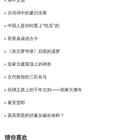
古诗词中的夏日佳果
中国人是何时爱上“吃瓜”的
荷香袅袅说古今
《东京梦华录》后面的遗梦
皇家古建屋顶上的神兽
古代敦煌的三匹名马
丝绸之路上的千年古刹——张掖大佛寺
秦安货郎
莫高窟里的伏羲女娲长啥样？
猜你喜欢