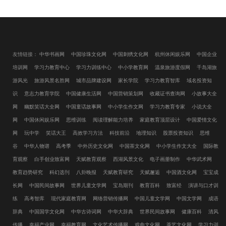
友情链接：
中华书画网
中国珍珠文化网
中国刺绣文化网
杭州休闲娱乐网
中国企业
培训网
学习力教育中心
学习力训练中心
中小学教育网
温泉旅游度假网
千岛湖旅
游风光
旅游风景名胜网
城市品牌建设网
家长学院
学习力教育智库
域名投资知
识
意志力教育学院
中国健康生活网
中国营销策划网
收藏证书查询网
小故事大全
网
幽默笑话大全网
中国童话故事网
中小学生作文网
学习力教育专家
小说大全
网
中国休闲娱乐网
思维训练
阅读理解能力培养
家庭教育顶层设计
中国爱情文化
网
玩中学
笑话大王
高效学习方法
科技前沿
地理知识
股票投资知识
思维
谷
中华人物谱
高考季
中外历史文化网
中国茶文化网
中小学生作文大全
国际教
育观察
白手创业致富网
天赋教育观察
西湖风景文化
电子画册制作
中华武术网
教育趋势研究
科幻选刊
八卦晚报
天赋教育研究
天赋邂逅
中国酒文化网
宝宝成
长网
中国民间故事网
世界儿童文学网
宝岛期刊
教育百科
致富经
演讲与口才训
练
高考智库
现代家庭教育网
网络营销传播网
中国儿童文学网
中国文学网
成语
辞典
中国国学文化网
中华古诗词网
中华大辞典
世界民间故事网
健康百科
清风
传播
幸福产业网
幸福教育网
文化艺术传播网
戏曲文化网
茶艺文化网
学习力训