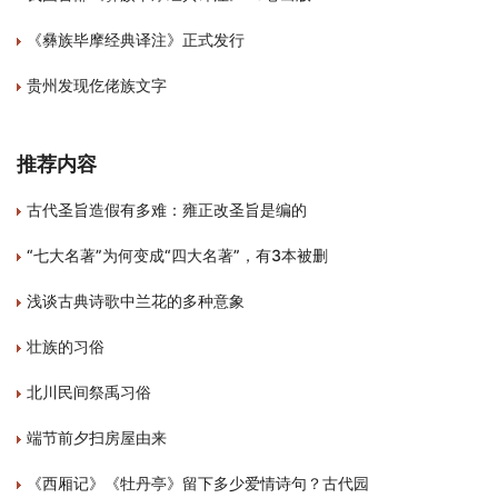
《彝族毕摩经典译注》正式发行
贵州发现仡佬族文字
推荐内容
古代圣旨造假有多难：雍正改圣旨是编的
“七大名著”为何变成“四大名著”，有3本被删
浅谈古典诗歌中兰花的多种意象
壮族的习俗
北川民间祭禹习俗
端节前夕扫房屋由来
《西厢记》《牡丹亭》留下多少爱情诗句？古代园