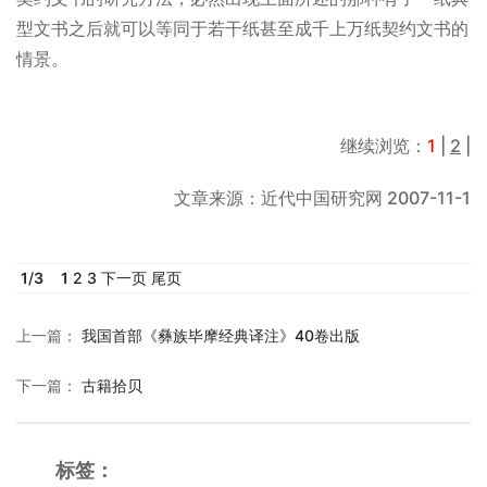
型文书之后就可以等同于若干纸甚至成千上万纸契约文书的
情景。
继续浏览：
1
|
2
|
文章来源：近代中国研究网 2007-11-1
1
/
3
1
2
3
下一页
尾页
上一篇
：
我国首部《彝族毕摩经典译注》40卷出版
下一篇
：
古籍拾贝
标签：