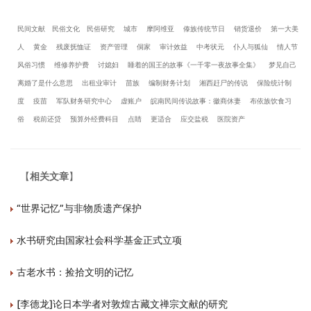
民间文献
民俗文化
民俗研究
城市
摩阿维亚
傣族传统节日
销货退价
第一大美
人
黄金
残废抚恤证
资产管理
侗家
审计效益
中考状元
仆人与狐仙
情人节
风俗习惯
维修养护费
讨媳妇
睡着的国王的故事《一千零一夜故事全集》
梦见自己
离婚了是什么意思
出租业审计
苗族
编制财务计划
湘西赶尸的传说
保险统计制
度
疫苗
军队财务研究中心
虚账户
皖南民间传说故事：徽商休妻
布依族饮食习
俗
税前还贷
预算外经费科目
点睛
更适合
应交盐税
医院资产
【
相关文章
】
“世界记忆”与非物质遗产保护
水书研究由国家社会科学基金正式立项
古老水书：捡拾文明的记忆
[李德龙]论日本学者对敦煌古藏文禅宗文献的研究