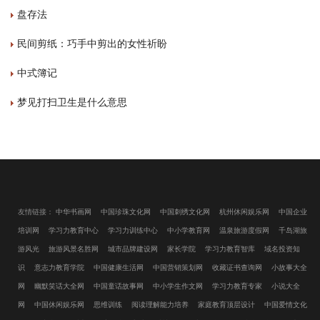
盘存法
民间剪纸：巧手中剪出的女性祈盼
中式簿记
梦见打扫卫生是什么意思
友情链接：
中华书画网
中国珍珠文化网
中国刺绣文化网
杭州休闲娱乐网
中国企业
培训网
学习力教育中心
学习力训练中心
中小学教育网
温泉旅游度假网
千岛湖旅
游风光
旅游风景名胜网
城市品牌建设网
家长学院
学习力教育智库
域名投资知
识
意志力教育学院
中国健康生活网
中国营销策划网
收藏证书查询网
小故事大全
网
幽默笑话大全网
中国童话故事网
中小学生作文网
学习力教育专家
小说大全
网
中国休闲娱乐网
思维训练
阅读理解能力培养
家庭教育顶层设计
中国爱情文化