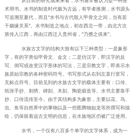
从目前的研究成果来看，水书通常被认为是一种巫
术用书。水书的制造时代极为古远，有学者推测，水书源头
可追溯至夏代，而且"水书与古代殷人甲骨文之间，当有若
干姻缘关系"。水书制造之地点，初在西北一带，由北方次
第传入江西，再由江西迁入贵州省，"乃携之俱来"。
水族古文字的结构大致有以下三种类型：一是象形
字，有的字类似甲骨文、金文；二是仿汉字，即汉字的反
写、倒写或改变汉字形体的写法，三是宗教文字，即表示水
族原始宗教的各种密码符号。书写形式从右到左直行竖写，
无标点符号。目前见到的水族古文字的载体主要有：口传、
纸张手抄、刺绣、碑刻、木刻、陶瓷煅造等。水书主要靠手
抄、口传流传至今。由于其结构多为象形，主要以花、鸟、
虫、鱼等自然界中的事物以及一些图腾物如龙等所撰写和描
绘，仍保留着远古文明的信息，在水族地区仍被广泛使用。
水书，一个仅有八百多个单字的文字体系，成为一