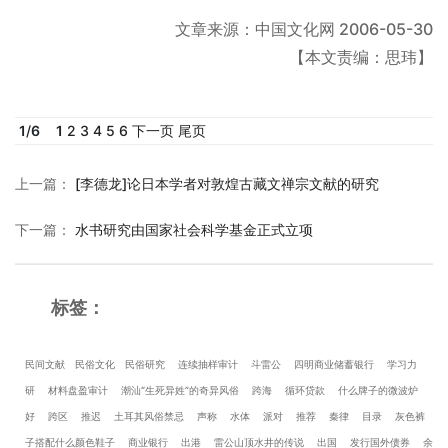
文章来源：中国文化网 2006-05-30
【本文责编：思玮】
1
/
6
1
2
3
4
5
6
下一页
尾页
上一篇
：
[李德龙]论日本学者对敦煌古藏文禅宗文献的研究
下一篇
：
水书研究由国家社会科学基金正式立项
标签：
民间文献
民俗文化
民俗研究
连续抽样审计
斗雷公
四明商业储蓄银行
学习力
研
材料盘盈审计
潮汕“生死异姓”的奇异风俗
跨海
循环贷款
什么牌子的微波炉
好
跨区
推迟
土耳其风俗禁忌
声称
水体
派对
推荐
秦律
目录
灰色裤
子搭配什么颜色鞋子
商业银行
出港
雷公山顶水井的传说
出国
发行国外债券
余