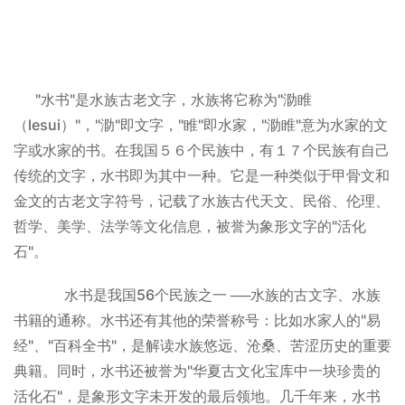
"水书"是水族古老文字，水族将它称为"泐睢
（lesui）"，"泐"即文字，"睢"即水家，"泐睢"意为水家的文
字或水家的书。在我国５６个民族中，有１７个民族有自己
传统的文字，水书即为其中一种。它是一种类似于甲骨文和
金文的古老文字符号，记载了水族古代天文、民俗、伦理、
哲学、美学、法学等文化信息，被誉为象形文字的"活化
石"。
水书是我国56个民族之一 ──水族的古文字、水族
书籍的通称。水书还有其他的荣誉称号：比如水家人的"易
经"、"百科全书"，是解读水族悠远、沧桑、苦涩历史的重要
典籍。同时，水书还被誉为"华夏古文化宝库中一块珍贵的
活化石"，是象形文字未开发的最后领地。几千年来，水书