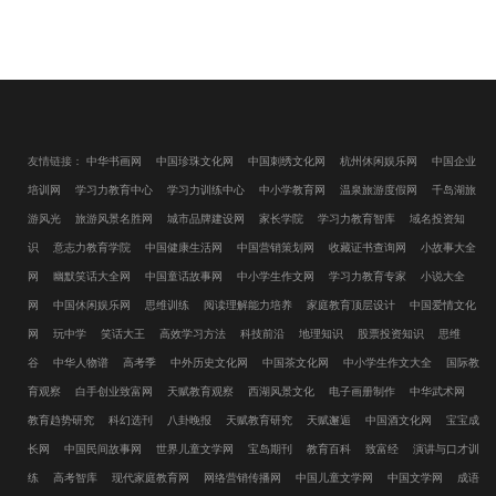
友情链接：
中华书画网
中国珍珠文化网
中国刺绣文化网
杭州休闲娱乐网
中国企业
培训网
学习力教育中心
学习力训练中心
中小学教育网
温泉旅游度假网
千岛湖旅
游风光
旅游风景名胜网
城市品牌建设网
家长学院
学习力教育智库
域名投资知
识
意志力教育学院
中国健康生活网
中国营销策划网
收藏证书查询网
小故事大全
网
幽默笑话大全网
中国童话故事网
中小学生作文网
学习力教育专家
小说大全
网
中国休闲娱乐网
思维训练
阅读理解能力培养
家庭教育顶层设计
中国爱情文化
网
玩中学
笑话大王
高效学习方法
科技前沿
地理知识
股票投资知识
思维
谷
中华人物谱
高考季
中外历史文化网
中国茶文化网
中小学生作文大全
国际教
育观察
白手创业致富网
天赋教育观察
西湖风景文化
电子画册制作
中华武术网
教育趋势研究
科幻选刊
八卦晚报
天赋教育研究
天赋邂逅
中国酒文化网
宝宝成
长网
中国民间故事网
世界儿童文学网
宝岛期刊
教育百科
致富经
演讲与口才训
练
高考智库
现代家庭教育网
网络营销传播网
中国儿童文学网
中国文学网
成语