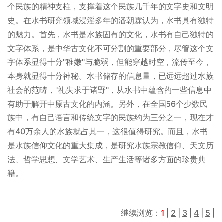
个民族的精神支柱，支撑着这个民族几千年的文字史和文明
史。在水书研究领域浸淫多年的潘朝霖认为，水书具有独特
的魅力。首先，水书是水族固有的文化，水书有自己独特的
文字体系，是中华古文化不可分割的重要部分，尽管这个文
字体系显得十分"稚嫩"与脆弱，但能穿越时空，流传至今，
本身就显得十分神秘。水书储存的信息量，已远远超过水族
社会的范畴，"礼失求于诸野"，从水书中蕴含的一些信息中
有助于解开中原古文化的内涵。另外，在全国56个少数民
族中，有自己语言和传统文字的民族约为三分之一，现在才
有40万余人的水族就占其一，这很值得研究。而且，水书
是水族信仰文化的重大集成，是研究水族宗教信仰、天文历
法、哲学思想、文学艺术、生产生活等诸多方面的珍贵典
籍。
继续浏览：
1
|
2
|
3
|
4
|
5
|