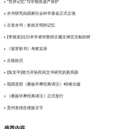
“世界记忆”与非物质遗产保护
水书研究由国家社会科学基金正式立项
古老水书：捡拾文明的记忆
[李德龙]论日本学者对敦煌古藏文禅宗文献的研
《坡芽歌书》考察实录
古籍拾贝
[陈支平]努力开拓民间文书研究的新局面
我国首部《彝族毕摩经典译注》40卷出版
《彝族毕摩经典译注》正式发行
贵州发现仡佬族文字
推荐内容