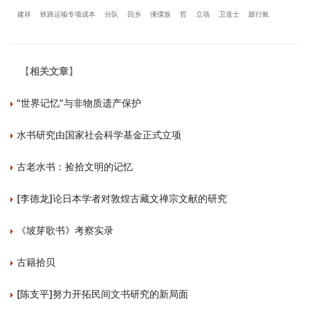
建祥
铁路运输专项成本
分队
回乡
傈僳族
哲
立场
卫道士
跛行账
【
相关文章
】
“世界记忆”与非物质遗产保护
水书研究由国家社会科学基金正式立项
古老水书：捡拾文明的记忆
[李德龙]论日本学者对敦煌古藏文禅宗文献的研究
《坡芽歌书》考察实录
古籍拾贝
[陈支平]努力开拓民间文书研究的新局面