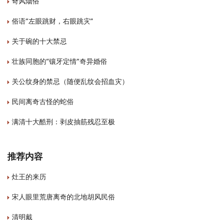
奇风烟俗
俗语“左眼跳财，右眼跳灾”
关于碗的十大禁忌
壮族同胞的“镶牙定情”奇异婚俗
关公纹身的禁忌（随便乱纹会招血灾）
民间离奇古怪的蛇俗
满清十大酷刑：剥皮抽筋残忍至极
推荐内容
灶王的来历
宋人眼里荒唐离奇的北地胡风民俗
清明戴