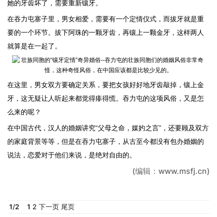
她的牙齿坏了，需要重新镶牙。
在吞力屯寨子里，男女相爱，需要有一个定情仪式，而拔牙就是重
要的一个环节。拔下阿珠的一颗牙齿，再镶上一颗金牙，这样两人
就算是在一起了。
在这里，男女双方要确定关系，要把女孩好好地牙齿敲掉，镶上金
牙，这无疑让人听起来都觉得瘆得慌。吞力屯的这项风俗，又是怎
么来的呢？
在中国古代，汉人的婚姻讲究“父母之命，媒妁之言”，还要顾及双方
的家庭背景等等，但是在吞力屯寨子，从古至今都没有包办婚姻的
说法，恋爱对于他们来说，是绝对自由的。
(编辑：www.msfj.cn)
1
/
2
1
2
下一页
尾页