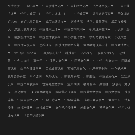
友情链接：
中华书画网
中国珍珠文化网
中国刺绣文化网
杭州休闲娱乐网
中国企业
培训网
学习力教育中心
学习力训练中心
中小学教育网
温泉旅游度假网
千岛湖旅
游风光
旅游风景名胜网
城市品牌建设网
家长学院
学习力教育智库
域名投资知
识
意志力教育学院
中国健康生活网
中国营销策划网
收藏证书查询网
小故事大全
网
幽默笑话大全网
中国童话故事网
中小学生作文网
学习力教育专家
小说大全
网
中国休闲娱乐网
思维训练
阅读理解能力培养
家庭教育顶层设计
中国爱情文化
网
玩中学
笑话大王
高效学习方法
科技前沿
地理知识
股票投资知识
思维
谷
中华人物谱
高考季
中外历史文化网
中国茶文化网
中小学生作文大全
国际教
育观察
白手创业致富网
天赋教育观察
西湖风景文化
电子画册制作
中华武术网
教育趋势研究
科幻选刊
八卦晚报
天赋教育研究
天赋邂逅
中国酒文化网
宝宝成
长网
中国民间故事网
世界儿童文学网
宝岛期刊
教育百科
致富经
演讲与口才训
练
高考智库
现代家庭教育网
网络营销传播网
中国儿童文学网
中国文学网
成语
辞典
中国国学文化网
中华古诗词网
中华大辞典
世界民间故事网
健康百科
清风
传播
幸福产业网
幸福教育网
文化艺术传播网
戏曲文化网
茶艺文化网
学习力训
练知识网
世界营销策划网