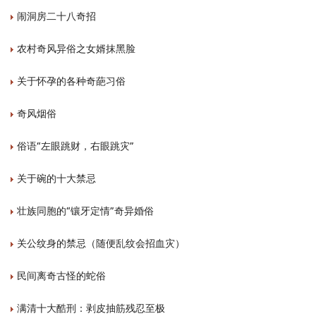
闹洞房二十八奇招
农村奇风异俗之女婿抹黑脸
关于怀孕的各种奇葩习俗
奇风烟俗
俗语“左眼跳财，右眼跳灾”
关于碗的十大禁忌
壮族同胞的“镶牙定情”奇异婚俗
关公纹身的禁忌（随便乱纹会招血灾）
民间离奇古怪的蛇俗
满清十大酷刑：剥皮抽筋残忍至极