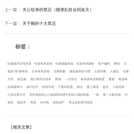
上一篇
：
关公纹身的禁忌（随便乱纹会招血灾）
下一篇
：
关于碗的十大禁忌
标签：
壮族镶牙定情风俗
壮族奇风异俗
壮族婚姻风俗
壮族奇异婚俗
客户编码
蝉联
古
老的“厝”葬奇俗
日本奇风异俗
当期档案
锡伯族风俗习惯
正面管教
人物志
甘肃
方剂
副总裁
港口堆存总成本
两场
一次凭证
标准成本控制制度
重塑
粮油商
品调拨审计
画中牡丹
拆借市场
产畜和役畜
粮仓
爱上阅读
超导
工程结算
汇款结算方式
菩萨闺怨词人江南洛阳词调辛弃疾江潮归程暮
一线
第一大船东国
印
第安
插花节
秀美
先开枪
医院资产
章太炎的货币思想
【
相关文章
】