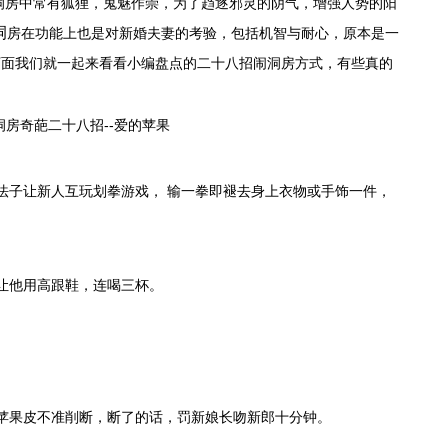
洞房中常有狐狸，鬼魅作崇，为了趋逐邪灵的阴气，增强人势的阳
洞
房在功能上也是对新婚夫妻的考验，包括机智与耐心，原本是一
下面我们就一起来看看小编盘点的二十八招
闹洞房方式，有些真的
法子让新人互玩划拳游戏， 输一拳即褪去身上衣物或手饰一件，
他用高跟鞋，连喝三杯。​
苹果皮不准削断，断了的话，罚新娘长吻新郎十分钟。