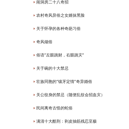
闹洞房二十八奇招
农村奇风异俗之女婿抹黑脸
关于怀孕的各种奇葩习俗
奇风烟俗
俗语“左眼跳财，右眼跳灾”
关于碗的十大禁忌
壮族同胞的“镶牙定情”奇异婚俗
关公纹身的禁忌（随便乱纹会招血灾）
民间离奇古怪的蛇俗
满清十大酷刑：剥皮抽筋残忍至极