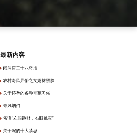
最新内容
闹洞房二十八奇招
农村奇风异俗之女婿抹黑脸
关于怀孕的各种奇葩习俗
奇风烟俗
俗语“左眼跳财，右眼跳灾”
关于碗的十大禁忌