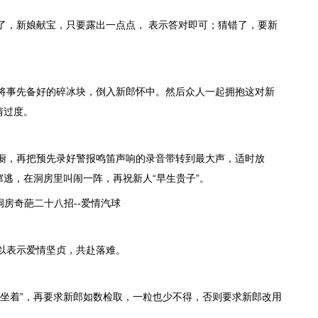
了，新娘献宝，只要露出一点点， 表示答对即可；
猜错了，要新
将事先备好的碎冰块，倒入新郎怀中。然后众人一起拥抱这对新
情过度。
橱，再把预先录好警报鸣笛声响的录音带转到最大声，适时放
逃，在洞房里叫闹一阵，再祝新人“早生贵子”。
以表示爱情坚贞，共赴落难。
是坐着”，再要求新郎如数检取，一粒也少不得，否则要求新郎改用