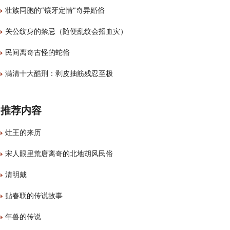
壮族同胞的“镶牙定情”奇异婚俗
关公纹身的禁忌（随便乱纹会招血灾）
民间离奇古怪的蛇俗
满清十大酷刑：剥皮抽筋残忍至极
推荐内容
灶王的来历
宋人眼里荒唐离奇的北地胡风民俗
清明戴
贴春联的传说故事
年兽的传说