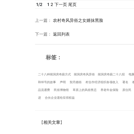
1
/
2
1
2
下一页
尾页
上一篇
：
农村奇风异俗之女婿抹黑脸
下一篇
：
返回列表
标签：
二十八种闹洞房奇葩方式
闹洞房奇风异俗
闹洞房奇葩二十八招
电
和绰号的故事
声明
契丹婚俗
村合作经济组织各项收入
署名
品流通费
民俗博物馆
草原上的风俗禁忌
养老年金保险
原住民
进
合伙企业退给应得权益
【
相关文章
】