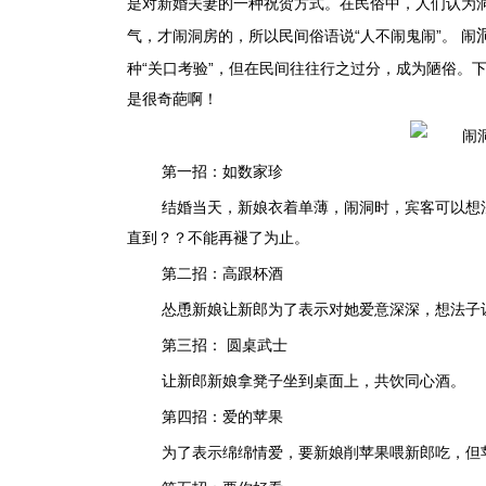
是对新婚夫妻的一种祝贺方式。在民俗中，人们认为
气，才闹洞房的，所以民间俗语说“人不闹鬼闹”。 闹
种“关口考验”，但在民间往往行之过分，成为陋俗。
是很
奇葩啊！
第一招：如数家珍
结婚当天，新娘衣着单薄，闹洞时，宾客可以想
直到？？不能再褪了为止。
第二招：高跟杯酒
怂恿新娘让新郎为了表示对她爱意深深，想法子让
第三招： 圆桌武士
让新郎新娘拿凳子坐到桌面上，共饮同心酒。
第四招：爱的苹果
为了表示绵绵情爱，要新娘削苹果喂新郎吃，但