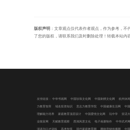
版权声明
：文章观点仅代表作者观点，作为参考，不
了您的版权，请联系我们及时删除处理！转载本站内
友情链接：
中华书画网
中国珍珠文化网
中国刺绣文化网
杭州休
力教育智库
域名投资知识
意志力教育学院
中国健康生活网
中
理解能力培养
家庭教育顶层设计
中国爱情文化网
玩中学
笑话
业致富网
天赋教育观察
西湖风景文化
电子画册制作
中华武术
演讲与口才训练
高考智库
现代家庭教育网
网络营销传播网
中