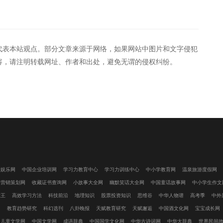
代表本站观点。部分文章来源于网络，如果网站中图片和文字侵犯
容，请注明转载网址、作者和出处，避免无谓的侵权纠纷。
闲娱乐网
中国企业培训网
学习力教育中心
学习力训练中心
中小学教育网
温泉旅游度假网
国营销策划网
收藏证书查询网
小故事大全网
幽默笑话大全网
中国童话故事网
中小学生作文
大王
高效学习方法
科技前沿
地理知识
股票投资知识
思维谷
中华人物谱
高考季
中外
网
教育趋势研究
科幻选刊
八卦晚报
天赋教育研究
天赋邂逅
中国酒文化网
宝宝成长网
国儿童文学网
中国文学网
成语辞典
中国国学文化网
中华古诗词网
中华大辞典
世界民间