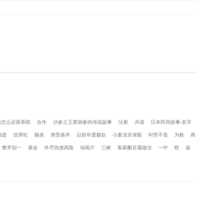
脑怎么还原系统
合作
沙参之王莱胡参的传说故事
注射
共读
日本民间故事:名字
都是
信用社
杨炎
类型条件
以前年度拨款
小麦冻灾保险
叫苦不迭
为救
商
整齐划一
基金
外币负债风险
动画片
三峡
客家酿豆腐做法
一中
联
奋