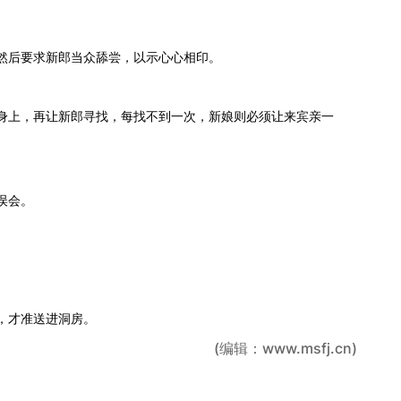
然后要求新郎当众舔尝，以示心心相印。​
身上，再让新郎寻找，每找不到一次，新娘则必须让来宾亲一
误会。
，才准送进洞房。
(编辑：www.msfj.cn)