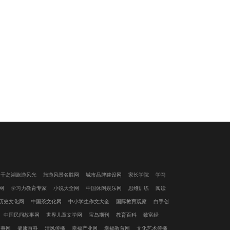
千岛湖旅游风光
旅游风景名胜网
城市品牌建设网
家长学院
学习
网
学习力教育专家
小说大全网
中国休闲娱乐网
思维训练
阅读
历史文化网
中国茶文化网
中小学生作文大全
国际教育观察
白手创
中国民间故事网
世界儿童文学网
宝岛期刊
教育百科
致富经
故事网
健康百科
清风传播
幸福产业网
幸福教育网
文化艺术传播