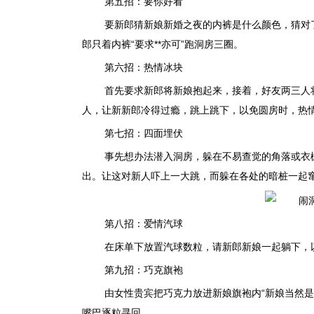
第五招：要你好看
要新郎猜新娘新婚之夜的内裤是什么颜色，猜对
郎只着内裤“要求**亦可”跑洞房三圈。
第六招：热情冰块
首先要求新郎将新娘抱起来，接着，好友两三人
人，让新新郎冷得过瘾，跳上跳下，以免圆房时，热
第七招：四面埋伏
事先想办法潜入洞房，躲在不易查觉的角落或衣
出。让这对新人吓上一大跳，而躲在各处的暗桩一起窜
第八招：爱情汽球
在床单下放置汽球数粒，请新郎新娘一起躺下，
第九招：巧克旗袍
由女性贵宾把巧克力放进新娘旗袍内“新娘当然
嘴巴逐粒寻回。