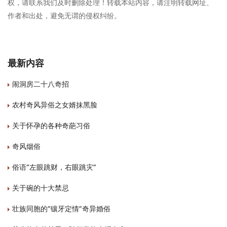
权，请联系我们及时删除处理！转载本站内容，请注明转载网址、
作者和出处，避免无谓的侵权纠纷。
最新内容
闹洞房二十八奇招
农村奇风异俗之女婿抹黑脸
关于怀孕的各种奇葩习俗
奇风烟俗
俗语“左眼跳财，右眼跳灾”
关于碗的十大禁忌
壮族同胞的“镶牙定情”奇异婚俗