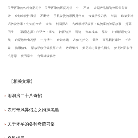
关于怀孕的各种奇葩习俗
关于怀孕的民间习俗
中
不来
农副产品清选整理业务审
计
全球奇葩性风俗
不断链
手机发烫的原因是什么
傣族传统习俗
射箭
印第安神
话传说故事：先知的金铃
大槌
利润报表
古希腊神话故事：乌鸦座的神话故事
起死
回生
《聊斋志异》白话文：庙鬼
转帐结算
遗迹
资本成本
辞世
过程部语句分
类
哈尼族饮食习惯
一身清白
金融市场
表值初始化
天路
商品损耗审计
长发
妹
信用储备
活放活收贷款核算方式
政府银行
梦见鸡进屋什么预兆
梦见吃面条什
么意思
优秀学生
合营期满解散
【
相关文章
】
闹洞房二十八奇招
农村奇风异俗之女婿抹黑脸
关于怀孕的各种奇葩习俗
奇风烟俗