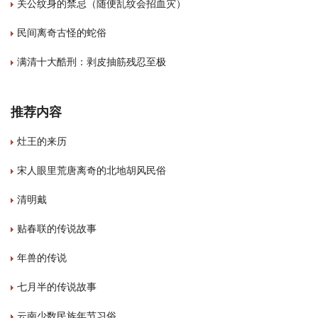
关公纹身的禁忌（随便乱纹会招血灾）
民间离奇古怪的蛇俗
满清十大酷刑：剥皮抽筋残忍至极
推荐内容
灶王的来历
宋人眼里荒唐离奇的北地胡风民俗
清明戴
贴春联的传说故事
年兽的传说
七月半的传说故事
云南少数民族年节习俗