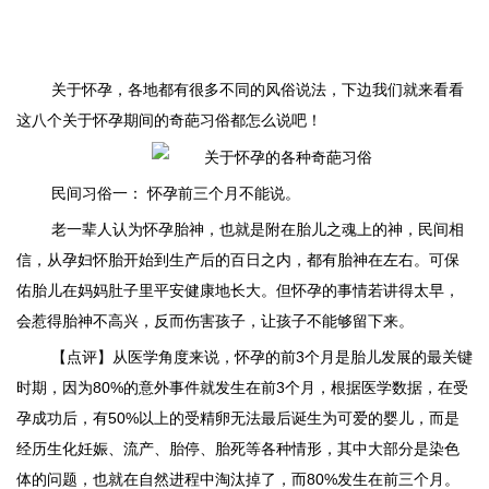
关于怀孕，各地都有很多不同的
风俗
说法，下边我们就来看看
这八个关于
怀孕期间的
奇葩习俗都怎么说吧！
民间习俗一： 怀孕前三个月不能说。
老一辈人认为怀孕胎神，也就是附在胎儿之魂上的神，民间相
信，从孕妇怀胎开始到生产后的百日之内，都有胎神在左右。可保
佑胎儿在妈妈肚子里平安健康地长大。但怀孕的事情若讲得太早，
会惹得胎神不高兴，反而伤害孩子，让孩子不能够留下来。
【点评】从医学角度来说，怀孕的前3个月是胎儿发展的最关键
时期，因为80%的意外事件就发生在前3个月，根据医学数据，在受
孕成功后，有50%以上的受精卵无法最后诞生为可爱的婴儿，而是
经历生化妊娠、流产、胎停、胎死等各种情形，其中大部分是染色
体的问题，也就在自然进程中淘汰掉了，而80%发生在前三个月。