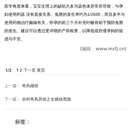
医学角度来看，宝宝生理上的缺陷大多为染色体异常所导致，与孕
妇使用利器 没有直接关系。兔唇的发生率约为1/2500，而且多半与
使用药物治疗癫痫有关，怀孕的前三个月补充叶酸有助于预防兔唇
的发生。建议可以透过更详细的产前检查，以降低或舒缓孕妈的疑
虑与不安。
(编辑：www.msfj.cn)
1
/
2
1
2
下一页
尾页
上一篇
：
奇风烟俗
下一篇
：
农村奇风异俗之女婿抹黑脸
标签：