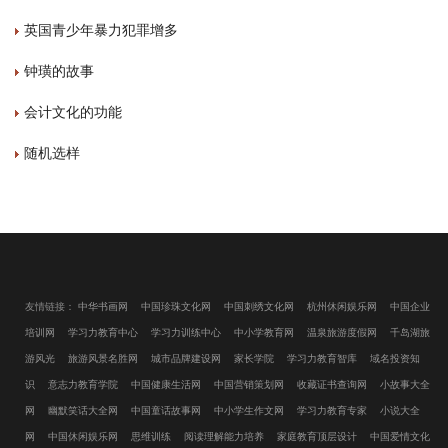
英国青少年暴力犯罪增多
钟璜的故事
会计文化的功能
随机选样
友情链接：
中华书画网
中国珍珠文化网
中国刺绣文化网
杭州休闲娱乐网
中国企业
培训网
学习力教育中心
学习力训练中心
中小学教育网
温泉旅游度假网
千岛湖旅
游风光
旅游风景名胜网
城市品牌建设网
家长学院
学习力教育智库
域名投资知
识
意志力教育学院
中国健康生活网
中国营销策划网
收藏证书查询网
小故事大全
网
幽默笑话大全网
中国童话故事网
中小学生作文网
学习力教育专家
小说大全
网
中国休闲娱乐网
思维训练
阅读理解能力培养
家庭教育顶层设计
中国爱情文化