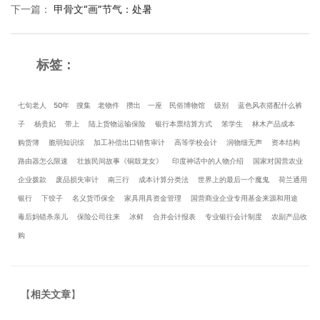
下一篇
：
甲骨文“画”节气：处暑
标签：
七旬老人
50年
搜集
老物件
攒出
一座
民俗博物馆
级别
蓝色风衣搭配什么裤
子
杨贵妃
带上
陆上货物运输保险
银行本票结算方式
笨学生
林木产品成本
购货簿
脆弱知识综
加工补偿出口销售审计
高等学校会计
润物细无声
资本结构
路由器怎么限速
壮族民间故事《铜鼓龙女》
印度神话中的人物介绍
国家对国营农业
企业拨款
废品损失审计
南三行
成本计算分类法
世界上的最后一个魔鬼
荷兰通用
银行
下饺子
名义货币保全
家具用具资金管理
国营商业企业专用基金来源和用途
毒后妈错杀亲儿
保险公司往来
冰鲜
合并会计报表
专业银行会计制度
农副产品收
购
【
相关文章
】