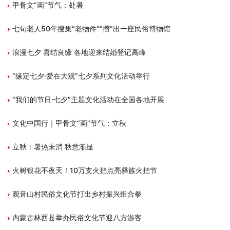
甲骨文“画”节气：处暑
七旬老人50年搜集“老物件”“攒”出一座民俗博物馆
浪漫七夕 喜结良缘 各地迎来结婚登记高峰
“缘定七夕·爱在大观”七夕系列文化活动举行
“我们的节日·七夕”主题文化活动在全国各地开展
文化中国行｜甲骨文“画”节气：立秋
立秋：暑热未消 秋意渐显
火树银花不夜天！10万支火把点亮彝族火把节
观音山村民俗文化节打出乡村振兴组合拳
内蒙古林西县举办民俗文化节迎八方游客