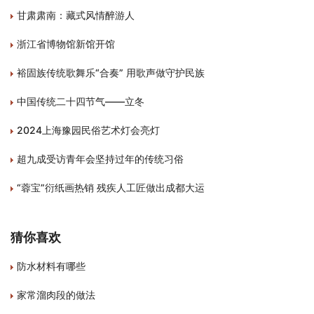
甘肃肃南：藏式风情醉游人
浙江省博物馆新馆开馆
裕固族传统歌舞乐“合奏” 用歌声做守护民族
中国传统二十四节气——立冬
2024上海豫园民俗艺术灯会亮灯
超九成受访青年会坚持过年的传统习俗
“蓉宝”衍纸画热销 残疾人工匠做出成都大运
猜你喜欢
防水材料有哪些
家常溜肉段的做法