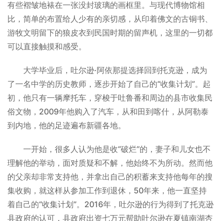
有些褶皱地裱在一张没封玻璃的画框里。与现代博物馆相
比，简单的布置给人少有的亲切感，从印着佛文的古铜书、
游牧文明留下的狼皮衣到民国时期的留声机，这里的一切都
可以直接触摸和感受。
大学毕业后，吐尔逊·阿依那提选择回到托克逊，成为
了一名中学的历史教师，逐步开始了自己的“收集计划”。起
初，他只有一辆摩托车，穿梭于吐鲁番和周边的县市收集民
俗文物，2009年他购入了汽车，从和田到喀什，从阿勒泰
到内地，他的足迹遍布新疆各地。
一开始，很多人认为他是收“破烂”的，妻子和儿女也不
理解他的举动，面对质疑和不解，他始终不为所动。然而他
的父亲却非常支持他，并拿出自己的积蓄来支持他每年的搜
集收购，就这样从参加工作到退休，50年来，他一直坚持
着自己的“收集计划”。2016年，吐尔逊的行为得到了托克逊
县政府的认可，县政府出资七万元帮助吐尔逊在夏镇南湖杏