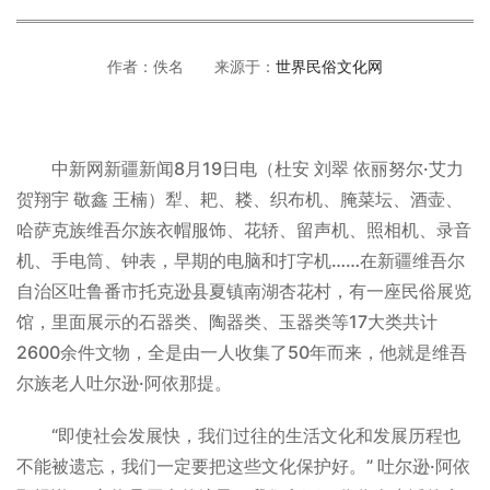
作者：佚名 来源于：
世界民俗文化网
中新网新疆新闻8月19日电（杜安 刘翠 依丽努尔·艾力
贺翔宇 敬鑫 王楠）犁、耙、耧、织布机、腌菜坛、酒壶、
哈萨克族维吾尔族衣帽服饰、花轿、留声机、照相机、录音
机、手电筒、钟表，早期的电脑和打字机……在新疆维吾尔
自治区吐鲁番市托克逊县夏镇南湖杏花村，有一座民俗展览
馆，里面展示的石器类、陶器类、玉器类等17大类共计
2600余件文物，全是由一人收集了50年而来，他就是维吾
尔族老人吐尔逊·阿依那提。
“即使社会发展快，我们过往的生活文化和发展历程也
不能被遗忘，我们一定要把这些文化保护好。” 吐尔逊·阿依