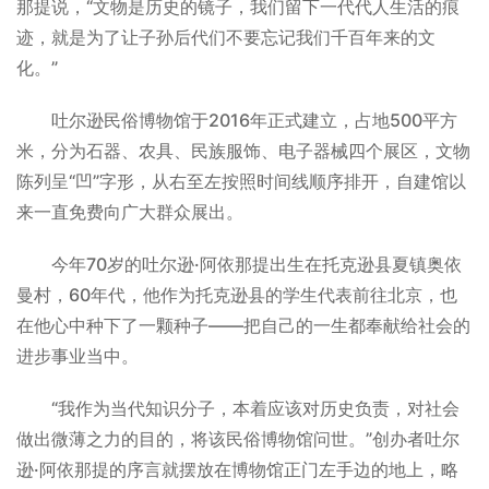
那提说，“文物是历史的镜子，我们留下一代代人生活的痕
迹，就是为了让子孙后代们不要忘记我们千百年来的文
化。”
吐尔逊民俗博物馆于2016年正式建立，占地500平方
米，分为石器、农具、民族服饰、电子器械四个展区，文物
陈列呈“凹”字形，从右至左按照时间线顺序排开，自建馆以
来一直免费向广大群众展出。
今年70岁的吐尔逊·阿依那提出生在托克逊县夏镇奥依
曼村，60年代，他作为托克逊县的学生代表前往北京，也
在他心中种下了一颗种子——把自己的一生都奉献给社会的
进步事业当中。
“我作为当代知识分子，本着应该对历史负责，对社会
做出微薄之力的目的，将该民俗博物馆问世。”创办者吐尔
逊·阿依那提的序言就摆放在博物馆正门左手边的地上，略