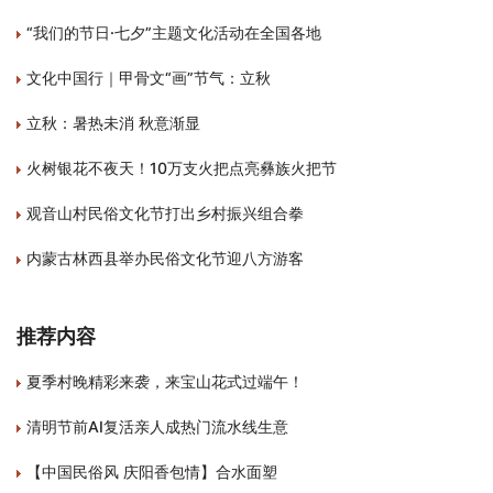
“我们的节日·七夕”主题文化活动在全国各地
文化中国行｜甲骨文“画”节气：立秋
立秋：暑热未消 秋意渐显
火树银花不夜天！10万支火把点亮彝族火把节
观音山村民俗文化节打出乡村振兴组合拳
内蒙古林西县举办民俗文化节迎八方游客
推荐内容
夏季村晚精彩来袭，来宝山花式过端午！
清明节前AI复活亲人成热门流水线生意
【中国民俗风 庆阳香包情】合水面塑