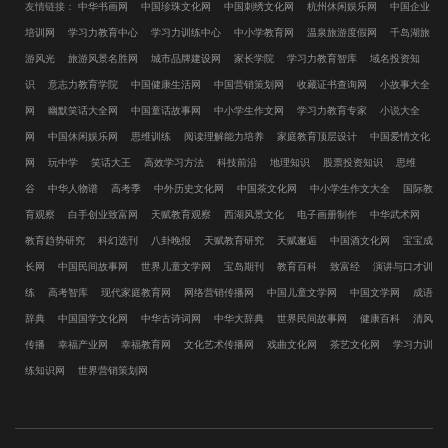
友情链接：
中华书画网
中国珍珠文化网
中国刺绣文化网
杭州休闲娱乐网
中国企业
培训网
学习力教育中心
学习力训练中心
中小学教育网
温泉旅游度假网
千岛湖旅
游风光
旅游风景名胜网
城市品牌建设网
家长学院
学习力教育智库
域名投资知
识
意志力教育学院
中国健康生活网
中国营销策划网
收藏证书查询网
小故事大全
网
幽默笑话大全网
中国童话故事网
中小学生作文网
学习力教育专家
小说大全
网
中国休闲娱乐网
思维训练
阅读理解能力培养
家庭教育顶层设计
中国爱情文化
网
玩中学
笑话大王
高效学习方法
科技前沿
地理知识
股票投资知识
思维
谷
中华人物谱
高考季
中外历史文化网
中国茶文化网
中小学生作文大全
国际教
育观察
白手创业致富网
天赋教育观察
西湖风景文化
电子画册制作
中华武术网
教育趋势研究
科幻选刊
八卦晚报
天赋教育研究
天赋邂逅
中国酒文化网
宝宝成
长网
中国民间故事网
世界儿童文学网
宝岛期刊
教育百科
致富经
演讲与口才训
练
高考智库
现代家庭教育网
网络营销传播网
中国儿童文学网
中国文学网
成语
辞典
中国国学文化网
中华古诗词网
中华大辞典
世界民间故事网
健康百科
清风
传播
幸福产业网
幸福教育网
文化艺术传播网
戏曲文化网
茶艺文化网
学习力训
练知识网
世界营销策划网