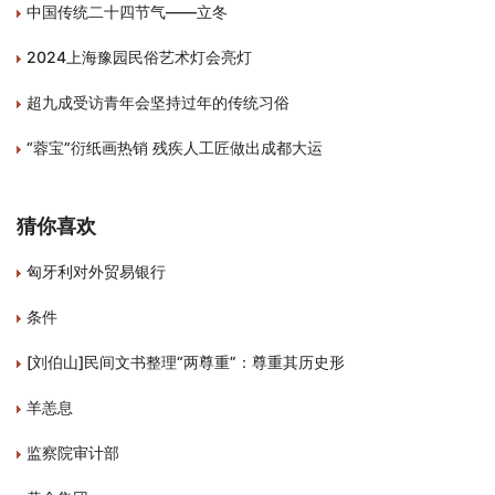
中国传统二十四节气——立冬
2024上海豫园民俗艺术灯会亮灯
超九成受访青年会坚持过年的传统习俗
“蓉宝”衍纸画热销 残疾人工匠做出成都大运
猜你喜欢
匈牙利对外贸易银行
条件
[刘伯山]民间文书整理“两尊重”：尊重其历史形
羊恙息
监察院审计部