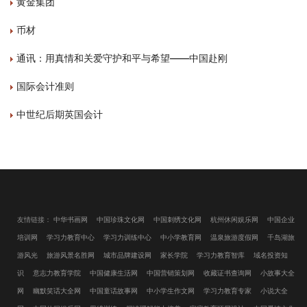
黄金集团
币材
通讯：用真情和关爱守护和平与希望——中国赴刚
国际会计准则
中世纪后期英国会计
友情链接：
中华书画网
中国珍珠文化网
中国刺绣文化网
杭州休闲娱乐网
中国企业
培训网
学习力教育中心
学习力训练中心
中小学教育网
温泉旅游度假网
千岛湖旅
游风光
旅游风景名胜网
城市品牌建设网
家长学院
学习力教育智库
域名投资知
识
意志力教育学院
中国健康生活网
中国营销策划网
收藏证书查询网
小故事大全
网
幽默笑话大全网
中国童话故事网
中小学生作文网
学习力教育专家
小说大全