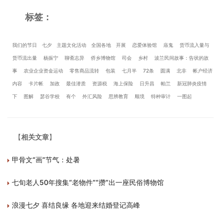
标签：
我们的节日
七夕
主题文化活动
全国各地
开展
恋爱体验馆
庙鬼
货币流入量与
货币流出量
杨振宁
聊斋志异
侨乡博物馆
司会
乡村
波兰民间故事：告状的故
事
农业企业资金运动
零售商品流转
包装
七月半
72条
圆满
北非
帐户经济
内容
卡片帐
加政
最佳潜质
资源税
海上保险
日升昌
帕兰
新冠肺炎疫情
下
图解
瑟谷学校
有个
外汇风险
思辨教育
顺境
特种审计
一图起
【
相关文章
】
甲骨文“画”节气：处暑
七旬老人50年搜集“老物件”“攒”出一座民俗博物馆
浪漫七夕 喜结良缘 各地迎来结婚登记高峰