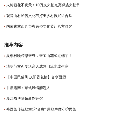
火树银花不夜天！10万支火把点亮彝族火把节
观音山村民俗文化节打出乡村振兴组合拳
内蒙古林西县举办民俗文化节迎八方游客
推荐内容
夏季村晚精彩来袭，来宝山花式过端午！
清明节前AI复活亲人成热门流水线生意
【中国民俗风 庆阳香包情】合水面塑
甘肃肃南：藏式风情醉游人
浙江省博物馆新馆开馆
裕固族传统歌舞乐“合奏” 用歌声做守护民族