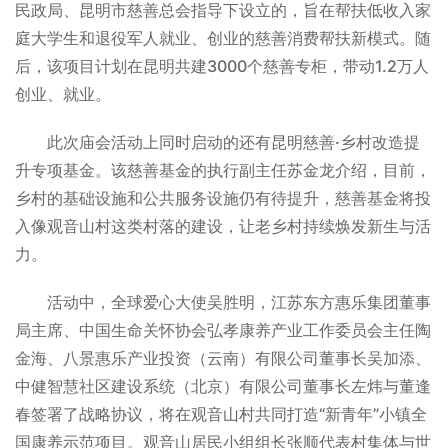
民政局、昆明市慈善总会指导下设立的，旨在帮扶低收入家
庭大学生和退役军人就业、创业的慈善消费帮扶新模式。随
后，该项目计划在昆明共建3000个慈善专柜，带动1.2万人
创业、就业。
此次庙会活动上同时启动的还有昆明慈善·乡村改造提
升专项基金。该慈善基金的执行副主任苏金龙介绍，目前，
乡村的基础设施和公共服务设施仍有待提升，慈善基金将投
入像观音山村这类村落的建设，让老乡村持续焕发新生与活
力。
活动中，全球爱心大使吴胜明，江苏东方惠乐集团董事
局主席、中国生命关怀协会弘孝康养产业工作委员会主任陶
金海、八景惠乐产业投资（云南）有限公司董事长吴加添、
中健智慧社区建设系统（北京）有限公司董事长左炜与董逢
春签署了战略协议，将在观音山村共同打造“新青年”小镇全
国康养示范项目。观音山居民小组组长张顺代表村集体与世