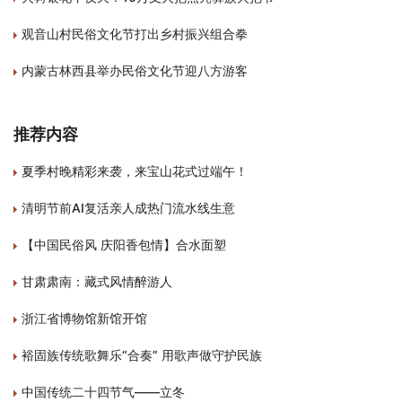
观音山村民俗文化节打出乡村振兴组合拳
内蒙古林西县举办民俗文化节迎八方游客
推荐内容
夏季村晚精彩来袭，来宝山花式过端午！
清明节前AI复活亲人成热门流水线生意
【中国民俗风 庆阳香包情】合水面塑
甘肃肃南：藏式风情醉游人
浙江省博物馆新馆开馆
裕固族传统歌舞乐“合奏” 用歌声做守护民族
中国传统二十四节气——立冬