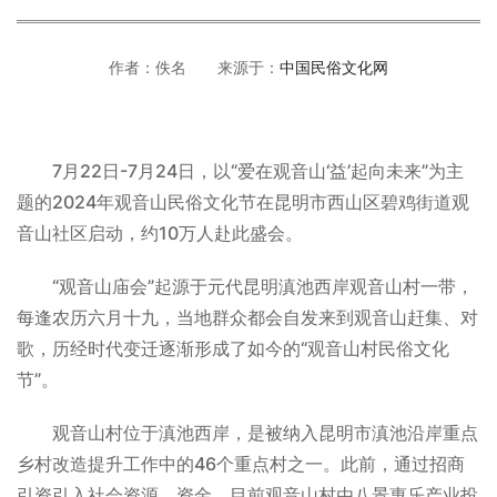
作者：佚名 来源于：
中国民俗文化网
7月22日-7月24日，以“爱在观音山‘益’起向未来”为主
题的2024年观音山民俗文化节在昆明市西山区碧鸡街道观
音山社区启动，约10万人赴此盛会。
“观音山庙会”起源于元代昆明滇池西岸观音山村一带，
每逢农历六月十九，当地群众都会自发来到观音山赶集、对
歌，历经时代变迁逐渐形成了如今的“观音山村民俗文化
节”。
观音山村位于滇池西岸，是被纳入昆明市滇池沿岸重点
乡村改造提升工作中的46个重点村之一。此前，通过招商
引资引入社会资源、资金，目前观音山村由八景惠乐产业投