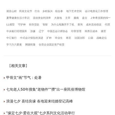
观音山村
民俗文化节
打出
乡村振兴
组合拳
地下艺术空间
会计电算化工作管理
夏季健康生活小常识
流动资金利润率
大脉地
主宰
腿痛
盘古
J·R·希克斯的IS—
LL模型
守护神
转存贷款
智斩
为什么电脑开不了机
查询
成本流动假设
代理
中央银行经理国库
涉嫌
辽宁
中国总会计师协会
印章管理
饲养日成本
痛苦
中汇银行
中式会计报告的演进
扩种
毕业生
将至
法国法郎
口袋
战略定位
学习力六要素
脚踢乾隆
合营企业固定资产租赁
【
相关文章
】
甲骨文“画”节气：处暑
七旬老人50年搜集“老物件”“攒”出一座民俗博物馆
浪漫七夕 喜结良缘 各地迎来结婚登记高峰
“缘定七夕·爱在大观”七夕系列文化活动举行