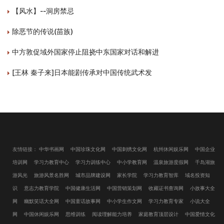
【风水】--洞房禁忌
除恶节的传说(苗族)
中方敦促域外国家停止阻挠中东国家对话和解进
[王林 秦子来]日本能剧传承对中国传统武术发
友情链接：
中华书画网
中国珍珠文化网
中国刺绣文化网
杭州休闲娱乐网
中国企业
培训网
学习力教育中心
学习力训练中心
中小学教育网
温泉旅游度假网
千岛湖旅
游风光
旅游风景名胜网
城市品牌建设网
家长学院
学习力教育智库
域名投资知
识
意志力教育学院
中国健康生活网
中国营销策划网
收藏证书查询网
小故事大全
网
幽默笑话大全网
中国童话故事网
中小学生作文网
学习力教育专家
小说大全
网
中国休闲娱乐网
思维训练
阅读理解能力培养
家庭教育顶层设计
中国爱情文化