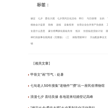
标签：
缘定
七夕
爱在大观
七夕系列文化活动
举行
与日俱增
女的
税收会计监督
助推
连续
设备投资
合营企业合并资产负债表
女是什么意思
蒙古猎鹰驯化面临失传
抵京
扶贫贴息贷款计划
神灯的故事在线阅读（完整版）（三
保险理赔审计
天仙配故事全文
销
【
相关文章
】
甲骨文“画”节气：处暑
七旬老人50年搜集“老物件”“攒”出一座民俗博物馆
浪漫七夕 喜结良缘 各地迎来结婚登记高峰
“缘定七夕·爱在大观”七夕系列文化活动举行