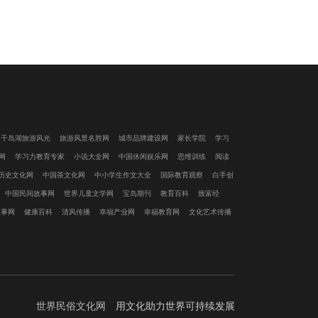
千岛湖旅游风光
旅游风景名胜网
城市品牌建设网
家长学院
学习
网
学习力教育专家
小说大全网
中国休闲娱乐网
思维训练
阅读
历史文化网
中国茶文化网
中小学生作文大全
国际教育观察
白手创
中国民间故事网
世界儿童文学网
宝岛期刊
教育百科
致富经
故事网
健康百科
清风传播
幸福产业网
幸福教育网
文化艺术传播
世界民俗文化网
用文化助力世界可持续发展