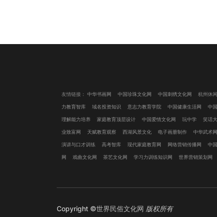
友情链接：
中华书画网
中国珍珠文化网
中国刺绣文化网
杭州休
力教育智库
域名投资知识
意志力教育学院
中国健康生活网
中
理解能力培养
家庭教育顶层设计
中国爱情文化网
玩中学
笑话
业致富网
天赋教育观察
西湖风景文化
电子画册制作
中华武术
演讲与口才训练
高考智库
现代家庭教育网
网络营销传播网
中
网
戏曲文化网
茶艺文化网
学习力训练知识网
世界营销策划网
Copyright ©
世界民俗文化网
版权所有