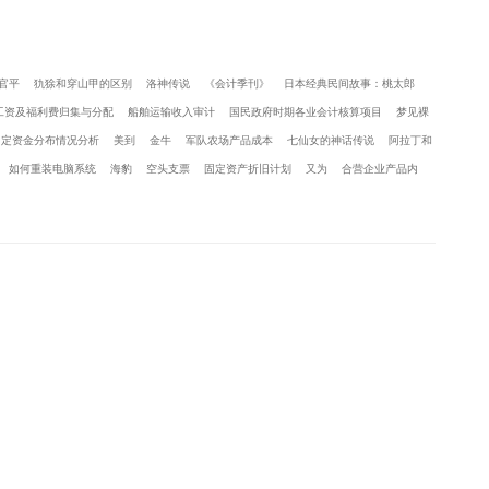
官平
犰狳和穿山甲的区别
洛神传说
《会计季刊》
日本经典民间故事：桃太郎
工资及福利费归集与分配
船舶运输收入审计
国民政府时期各业会计核算项目
梦见裸
固定资金分布情况分析
美到
金牛
军队农场产品成本
七仙女的神话传说
阿拉丁和
如何重装电脑系统
海豹
空头支票
固定资产折旧计划
又为
合营企业产品内