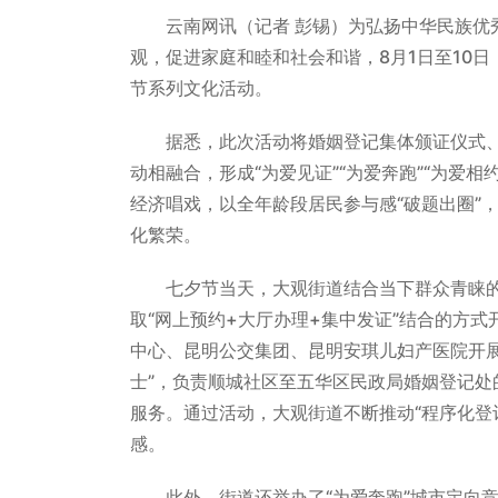
云南网讯（记者 彭锡）为弘扬中华民族优
观，促进家庭和睦和社会和谐，8月1日至10日
节系列文化活动。
据悉，此次活动将婚姻登记集体颁证仪式
动相融合，形成“为爱见证”“为爱奔跑”“为爱相约
经济唱戏，以全年龄段居民参与感“破题出圈”
化繁荣。
七夕节当天，大观街道结合当下群众青睐的
取“网上预约+大厅办理+集中发证”结合的方
中心、昆明公交集团、昆明安琪儿妇产医院开
士”，负责顺城社区至五华区民政局婚姻登记
服务。通过活动，大观街道不断推动“程序化登记
感。
此外，街道还举办了“为爱奔跑”城市定向