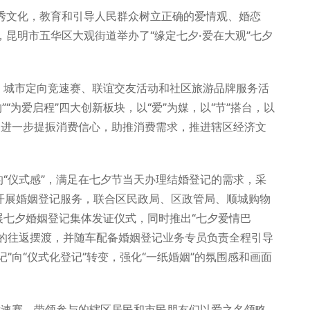
秀文化，教育和引导人民群众树立正确的爱情观、婚恋
，昆明市五华区大观街道举办了“缘定七夕·爱在大观”七夕
、城市定向竞速赛、联谊交友活动和社区旅游品牌服务活
”“为爱启程”四大创新板块，以“爱”为媒，以“节”搭台，以
，进一步提振消费信心，助推消费需求，推进辖区经济文
“仪式感”，满足在七夕节当天办理结婚登记的需求，采
式开展婚姻登记服务，联合区民政局、区政管局、顺城购物
展七夕婚姻登记集体发证仪式，同时推出“七夕爱情巴
处的往返摆渡，并随车配备婚姻登记业务专员负责全程引导
”向“仪式化登记”转变，强化“一纸婚姻”的氛围感和画面
竞速赛，带领参与的辖区居民和市民朋友们以爱之名领略