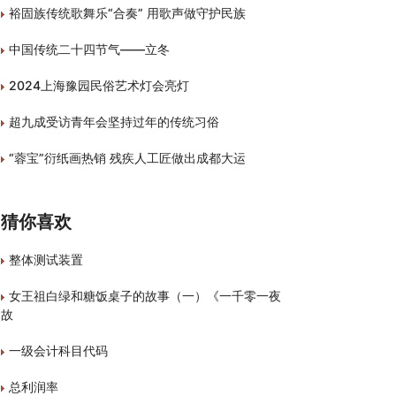
裕固族传统歌舞乐“合奏” 用歌声做守护民族
中国传统二十四节气——立冬
2024上海豫园民俗艺术灯会亮灯
超九成受访青年会坚持过年的传统习俗
“蓉宝”衍纸画热销 残疾人工匠做出成都大运
猜你喜欢
整体测试装置
女王祖白绿和糖饭桌子的故事（一）《一千零一夜
故
一级会计科目代码
总利润率