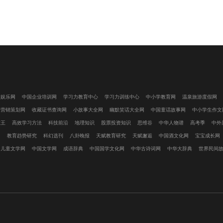
闲娱乐网
中国企业培训网
学习力教育中心
学习力训练中心
中小学教育网
温泉旅游度假网
国营销策划网
收藏证书查询网
小故事大全网
幽默笑话大全网
中国童话故事网
中小学生作文
大王
高效学习方法
科技前沿
地理知识
股票投资知识
思维谷
中华人物谱
高考季
中外
网
教育趋势研究
科幻选刊
八卦晚报
天赋教育研究
天赋邂逅
中国酒文化网
宝宝成长网
国儿童文学网
中国文学网
成语辞典
中国国学文化网
中华古诗词网
中华大辞典
世界民间